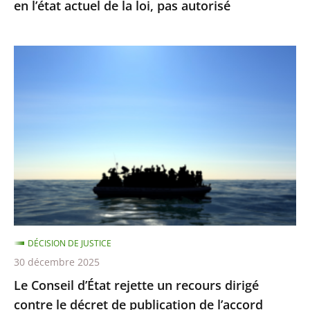
en l’état actuel de la loi, pas autorisé
en
l’état
actuel
Le
de
Conseil
la
d’État
loi,
rejette
pas
un
autorisé
recours
dirigé
contre
le
décret
DÉCISION DE JUSTICE
de
30 décembre 2025
publication
Le Conseil d’État rejette un recours dirigé
de
contre le décret de publication de l’accord
l’accord