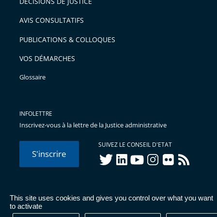
DÉCISIONS DE JUSTICE
AVIS CONSULTATIFS
PUBLICATIONS & COLLOQUES
VOS DÉMARCHES
Glossaire
INFOLETTRE
Inscrivez-vous à la lettre de la Justice administrative
SUIVEZ LE CONSEIL D'ETAT
S'inscrire
twitter
linkedIn
youtube
instagram
flickr
rss
This site uses cookies and gives you control over what you want
© Conseil d'État 2026 -
Mentions légales
-
Cookies
-
Données
to activate
personnelles
-
Publications administratives
-
Accessibilité :