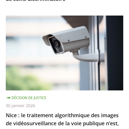
Nice
:
le
traitement
algorithmique
des
images
de
vidéosurveillance
de
DÉCISION DE JUSTICE
la
30 janvier 2026
voie
Nice : le traitement algorithmique des images
publique
de vidéosurveillance de la voie publique n’est,
n’est,