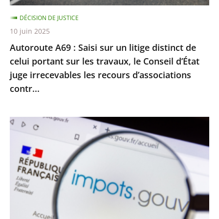
celui
DÉCISION DE JUSTICE
portant
10 juin 2025
sur
Autoroute A69 : Saisi sur un litige distinct de
les
celui portant sur les travaux, le Conseil d’État
travaux,
juge irrecevables les recours d’associations
le
contr...
Conseil
d’État
juge
Impôt
irrecevables
sur
les
le
recours
revenu
d’associations
:
contr...
le
Conseil
d’État