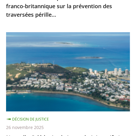
franco-britannique sur la prévention des
franco-
traversées pérille...
britannique
sur
la
Nouvelle-
prévention
Calédonie
des
:
traversées
le
pérille...
juge
administratif
n’est
pas
compétent
pour
DÉCISION DE JUSTICE
se
26 novembre 2025
prononcer