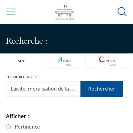
Ouvrir
Menu
la
modal
de
Recherche :
reche
ARIANEWEB
CONSILIA
SITE
THÈME RECHERCHÉ
Rechercher
Passer
Passer
Afficher :
les
les
Pertinence
filtres
filtres