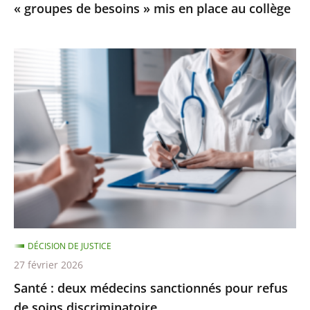
« groupes de besoins » mis en place au collège
mis
en
place
Santé
au
:
collège
deux
médecins
sanctionnés
pour
refus
de
soins
discriminatoire
DÉCISION DE JUSTICE
27 février 2026
Santé : deux médecins sanctionnés pour refus
de soins discriminatoire