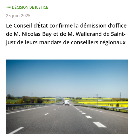
Nicolas
DÉCISION DE JUSTICE
Bay
25 juin 2025
et
Le Conseil d’État confirme la démission d’office
de
de M. Nicolas Bay et de M. Wallerand de Saint-
M.
Just de leurs mandats de conseillers régionaux
Wallerand
de
Saint-
Autoroute
Just
A69
de
:
leurs
Saisi
mandats
sur
de
un
conseillers
litige
régionaux
distinct
de