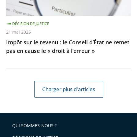
ne
remet
DÉCISION DE JUSTICE
pas
21 mai 2025
en
Impôt sur le revenu : le Conseil d’État ne remet
cause
pas en cause le « droit à l’erreur »
le
«
droit
à
l’erreur
Charger plus d'articles
»
QUI SOMMES-NOUS ?