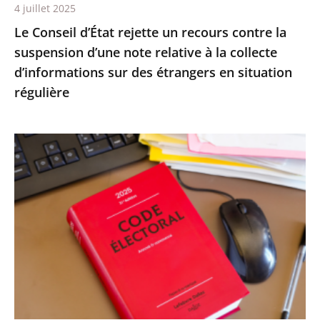
4 juillet 2025
relative
Le Conseil d’État rejette un recours contre la
à
suspension d’une note relative à la collecte
la
d’informations sur des étrangers en situation
collecte
régulière
d’informations
sur
des
Le
étrangers
Conseil
en
d’État
situation
confirme
régulière
la
démission
d’office
de
M.