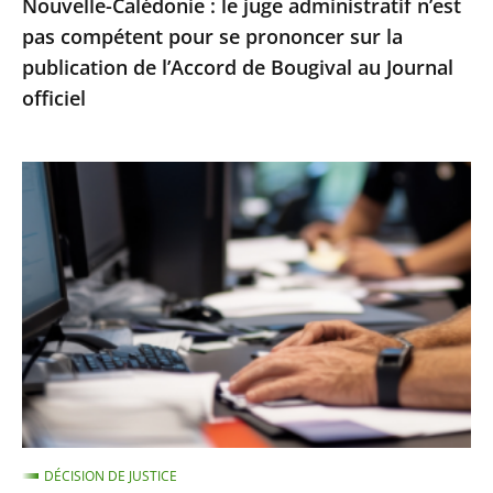
Nouvelle-Calédonie : le juge administratif n’est
sur
pas compétent pour se prononcer sur la
la
publication de l’Accord de Bougival au Journal
publication
officiel
de
l’Accord
de
Le
Bougival
Conseil
au
d’État
Journal
rejette
officiel
un
recours
contre
la
suspension
d’une
DÉCISION DE JUSTICE
note