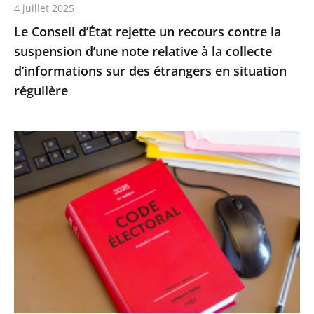
4 juillet 2025
relative
Le Conseil d’État rejette un recours contre la
à
suspension d’une note relative à la collecte
la
d’informations sur des étrangers en situation
collecte
régulière
d’informations
sur
des
Le
étrangers
Conseil
en
d’État
situation
confirme
régulière
la
démission
d’office
de
M.