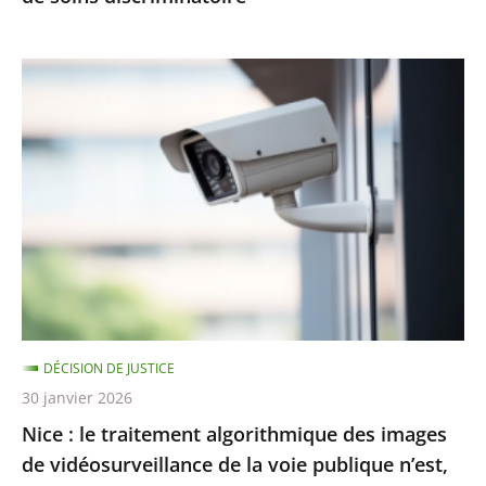
Nice
:
le
traitement
algorithmique
des
images
de
vidéosurveillance
de
DÉCISION DE JUSTICE
la
30 janvier 2026
voie
Nice : le traitement algorithmique des images
publique
de vidéosurveillance de la voie publique n’est,
n’est,