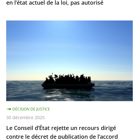
en l’état actuel de la loi, pas autorisé
en
l’état
actuel
Le
de
Conseil
la
d’État
loi,
rejette
pas
un
autorisé
recours
dirigé
contre
le
décret
DÉCISION DE JUSTICE
de
30 décembre 2025
publication
Le Conseil d’État rejette un recours dirigé
de
contre le décret de publication de l’accord
l’accord