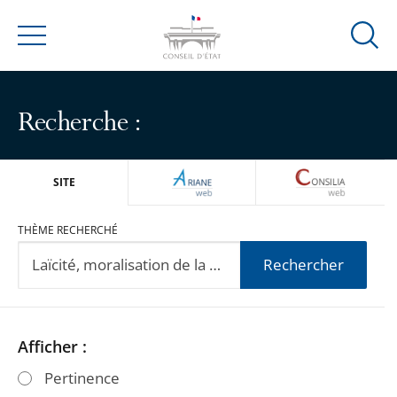
Ouvrir
Menu
la
modal
de
Recherche :
reche
ARIANEWEB
CONSILIA
SITE
THÈME RECHERCHÉ
Rechercher
Passer
Passer
Afficher :
les
les
Pertinence
filtres
filtres