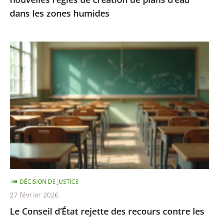
d’eau
dans les zones humides
dans
les
zones
Le
humides
Conseil
d’État
rejette
des
recours
contre
les
«
groupes
DÉCISION DE JUSTICE
de
27 février 2026
besoins
Le Conseil d’État rejette des recours contre les
»