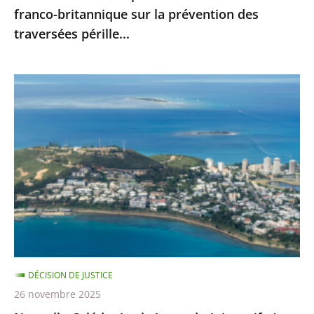
franco-britannique sur la prévention des
franco-
traversées pérille...
britannique
sur
la
Nouvelle-
prévention
Calédonie
des
:
traversées
le
pérille...
juge
administratif
n’est
pas
compétent
pour
DÉCISION DE JUSTICE
se
26 novembre 2025
prononcer