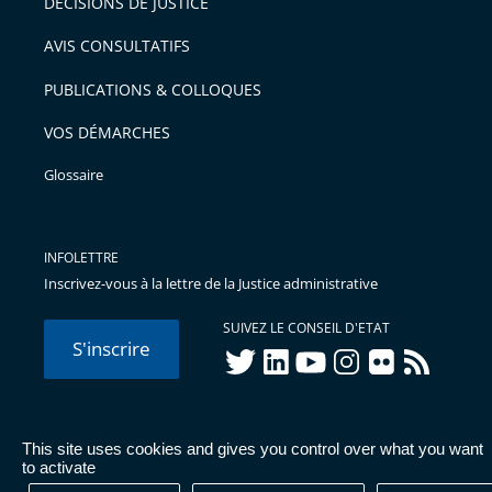
DÉCISIONS DE JUSTICE
AVIS CONSULTATIFS
PUBLICATIONS & COLLOQUES
VOS DÉMARCHES
Glossaire
INFOLETTRE
Inscrivez-vous à la lettre de la Justice administrative
SUIVEZ LE CONSEIL D'ETAT
S'inscrire
twitter
linkedIn
youtube
instagram
flickr
rss
This site uses cookies and gives you control over what you want
© Conseil d'État 2026 -
Mentions légales
-
Cookies
-
Données
to activate
personnelles
-
Publications administratives
-
Accessibilité :