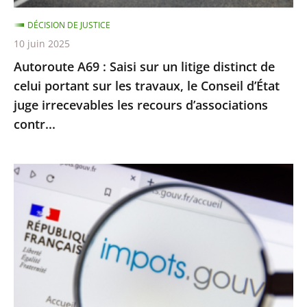
celui
DÉCISION DE JUSTICE
portant
10 juin 2025
sur
Autoroute A69 : Saisi sur un litige distinct de
les
celui portant sur les travaux, le Conseil d’État
travaux,
juge irrecevables les recours d’associations
le
contr...
Conseil
d’État
juge
Impôt
irrecevables
sur
les
le
recours
revenu
d’associations
:
contr...
le
Conseil
d’État