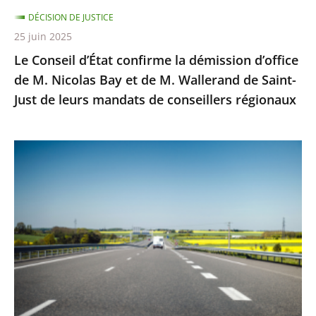
Nicolas
DÉCISION DE JUSTICE
Bay
25 juin 2025
et
Le Conseil d’État confirme la démission d’office
de
de M. Nicolas Bay et de M. Wallerand de Saint-
M.
Just de leurs mandats de conseillers régionaux
Wallerand
de
Saint-
Autoroute
Just
A69
de
:
leurs
Saisi
mandats
sur
de
un
conseillers
litige
régionaux
distinct
de