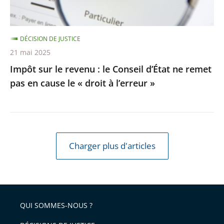
ne
remet
DÉCISION DE JUSTICE
pas
21 mai 2025
en
Impôt sur le revenu : le Conseil d’État ne remet
cause
pas en cause le « droit à l’erreur »
le
«
droit
à
l’erreur
Charger plus d'articles
»
QUI SOMMES-NOUS ?