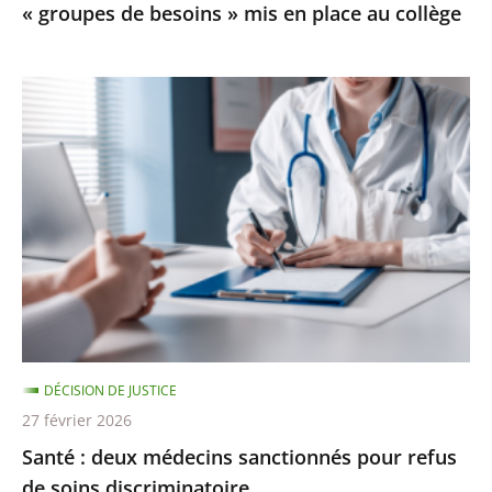
« groupes de besoins » mis en place au collège
mis
en
place
Santé
au
:
collège
deux
médecins
sanctionnés
pour
refus
de
soins
discriminatoire
DÉCISION DE JUSTICE
27 février 2026
Santé : deux médecins sanctionnés pour refus
de soins discriminatoire