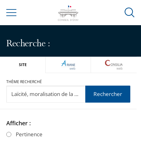
Ouvrir
Menu
la
modal
de
Recherche :
reche
ARIANEWEB
CONSILIA
SITE
THÈME RECHERCHÉ
Rechercher
Passer
Passer
Afficher :
les
les
Pertinence
filtres
filtres