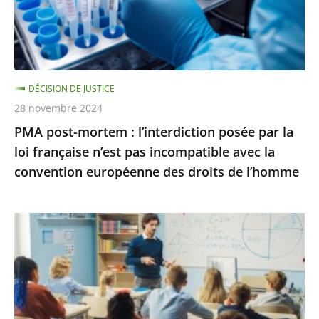
salle
par
pour
la
une
loi
conféren...
française
DÉCISION DE JUSTICE
n’est
28 novembre 2024
pas
PMA post-mortem : l’interdiction posée par la
incompatible
loi française n’est pas incompatible avec la
avec
convention européenne des droits de l’homme
la
convention
européenne
La
des
poursuite
droits
des
de
«
l’homme
groupes