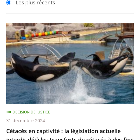
Les plus récents
pour
pour
arriver
arriver
après
avant
Cétacés
en
captivité
:
la
législation
actuelle
interdit
déjà
les
DÉCISION DE JUSTICE
transferts
31 décembre 2024
de
Cétacés en captivité : la législation actuelle
cétacés
interdit déjà les transferts de cétacés à des fins