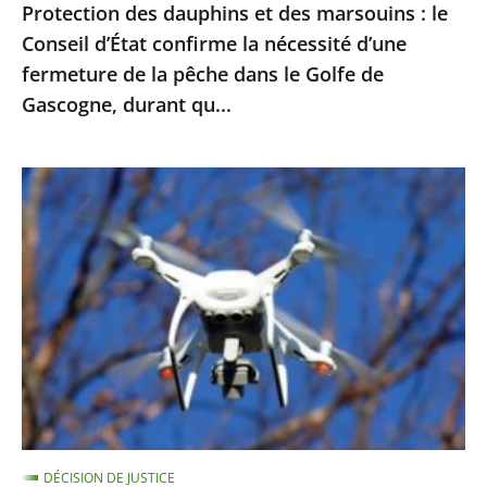
Protection des dauphins et des marsouins : le
nécessité
Conseil d’État confirme la nécessité d’une
d’une
fermeture de la pêche dans le Golfe de
fermeture
Gascogne, durant qu...
de
la
pêche
Exploitation
dans
des
le
images
Golfe
enregistrées
de
par
Gascogne,
drones
durant
pour
qu...
le
maintien
de
DÉCISION DE JUSTICE
l’ordre