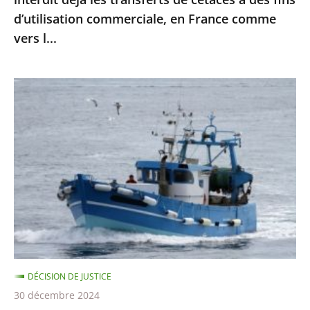
à
d’utilisation commerciale, en France comme
des
vers l...
fins
d’utilisation
commerciale,
Protection
en
des
France
dauphins
comme
et
vers
des
l...
marsouins
:
le
Conseil
d’État
DÉCISION DE JUSTICE
confirme
30 décembre 2024
la