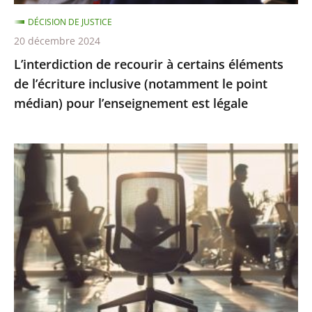
(notamment
DÉCISION DE JUSTICE
le
20 décembre 2024
point
L’interdiction de recourir à certains éléments
médian)
de l’écriture inclusive (notamment le point
pour
médian) pour l’enseignement est légale
l’enseignement
est
légale
Présomption
de
démission
en
cas
d’abandon
de
poste
: