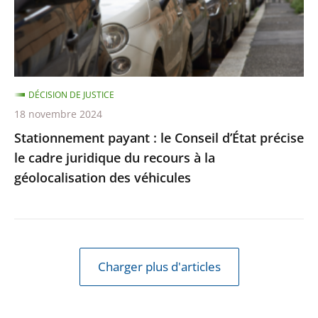
précise
le
cadre
juridique
DÉCISION DE JUSTICE
du
18 novembre 2024
recours
Stationnement payant : le Conseil d’État précise
à
le cadre juridique du recours à la
la
géolocalisation des véhicules
géolocalisation
des
véhicules
Charger plus d'articles