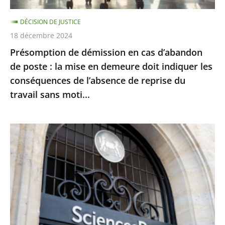
la
DÉCISION DE JUSTICE
mise
18 décembre 2024
en
Présomption de démission en cas d’abandon
demeure
de poste : la mise en demeure doit indiquer les
doit
conséquences de l’absence de reprise du
indiquer
travail sans moti...
les
conséquences
de
Le
l’absence
juge
de
des
reprise
référés
du
du
travail
Conseil
sans
d’État
moti...