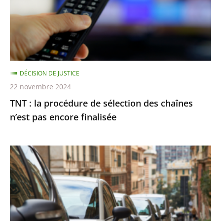
sélection
des
chaînes
n’est
pas
DÉCISION DE JUSTICE
encore
22 novembre 2024
finalisée
TNT : la procédure de sélection des chaînes
n’est pas encore finalisée
Stationnement
payant
:
le
Conseil
d’État