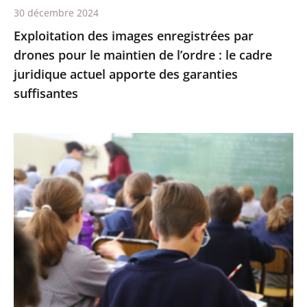
30 décembre 2024
:
Exploitation des images enregistrées par
le
drones pour le maintien de l’ordre : le cadre
cadre
juridique actuel apporte des garanties
juridique
suffisantes
actuel
apporte
des
L’interdiction
garanties
de
suffisantes
recourir
à
certains
éléments
de
l’écriture
inclusive