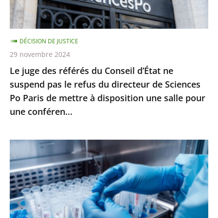
ne
suspend
pas
DÉCISION DE JUSTICE
le
29 novembre 2024
refus
Le juge des référés du Conseil d’État ne
du
suspend pas le refus du directeur de Sciences
directeur
Po Paris de mettre à disposition une salle pour
de
une conféren...
Sciences
Po
Paris
PMA
de
post-
mettre
mortem
à
:
disposition
l’interdiction
une
posée