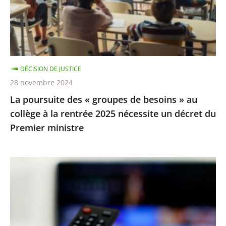
de
besoins
»
au
collège
DÉCISION DE JUSTICE
à
28 novembre 2024
la
La poursuite des « groupes de besoins » au
rentrée
collège à la rentrée 2025 nécessite un décret du
2025
Premier ministre
nécessite
un
décret
TNT
du
:
Premier
la
ministre
procédure
de