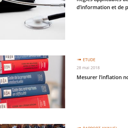
ionnels
d’information et de p
mation
r
ETUDE
on
28 mai 2018
é
ve
Mesurer l’inflation 