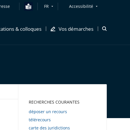
resse
FR
Accessibilité
cations & colloques
Vos démarches
Ouvrir
la
modale
de
recherche
AWEB
RECHERCHES COURANTES
déposer un recours
télérecours
carte des juridictions