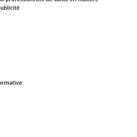
ublicité
normative