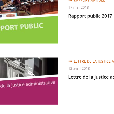
RAPPORT ANNUEL
17 mai 2018
Rapport public 2017
LETTRE DE LA JUSTICE 
12 avril 2018
Lettre de la justice 
trative