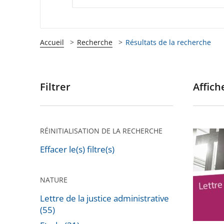
Accueil
Recherche
Résultats de la recherche
Filtrer
Affiche
Passer
les
filtres
pour
RÉINITIALISATION DE LA RECHERCHE
Lettre
arriver
de
Effacer le(s) filtre(s)
après
la
justice
NATURE
adminis
Lettre de la justice administrative
n°
(55)
55