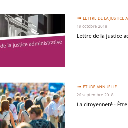
LETTRE DE LA JUSTICE 
19 octobre 2018
Lettre de la justice 
trative
ETUDE ANNUELLE
neté
26 septembre 2018
La citoyenneté - Être