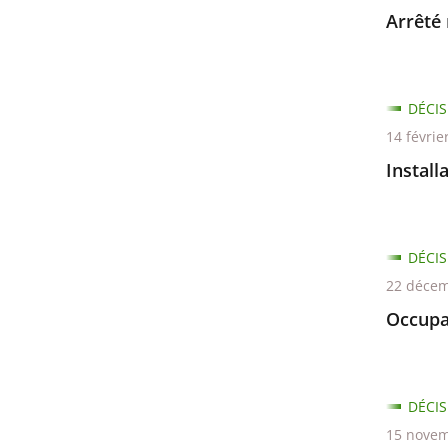
avant
Arrêté 
DÉCIS
14 févrie
Install
DÉCIS
22 décem
Occupa
DÉCIS
15 novem