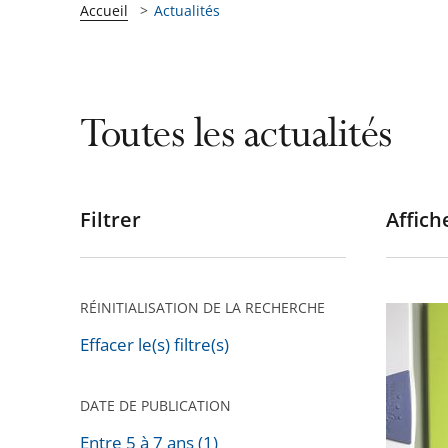
Accueil
Actualités
Toutes les actualités
Filtrer
Affiche
Passer
les
filtres
pour
RÉINITIALISATION DE LA RECHERCHE
Installa
arriver
de
Effacer le(s) filtre(s)
après
compte
«
DATE DE PUBLICATION
Linky
Entre 5 à 7 ans (1)