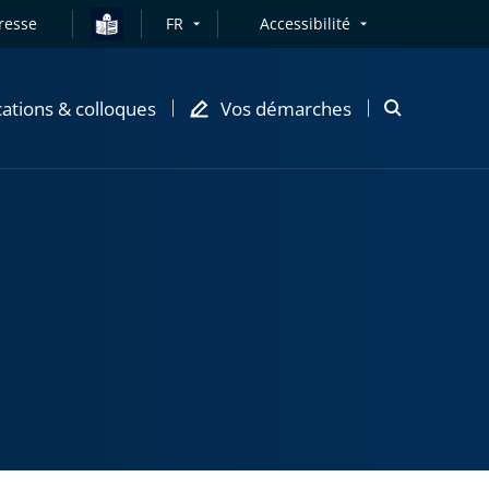
resse
FR
Accessibilité
cations & colloques
Vos démarches
Ouvrir
la
modale
de
recherche