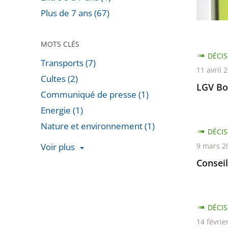
»
Plus de 7 ans (67)
MOTS CLÉS
DÉCIS
Transports (7)
11 avril 
Cultes (2)
LGV Bo
Communiqué de presse (1)
Energie (1)
Nature et environnement (1)
DÉCIS
Voir plus
9 mars 2
Passer
Consei
les
filtres
pour
DÉCIS
arriver
14 févrie