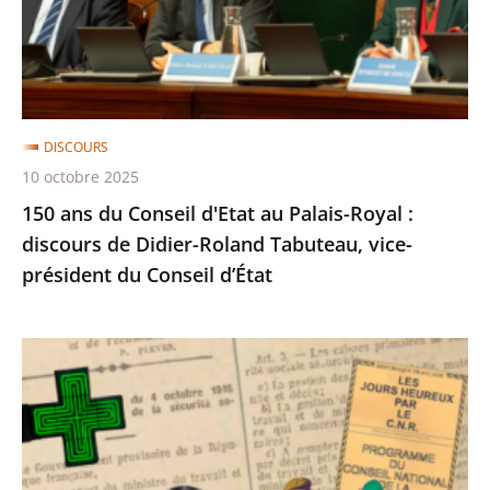
au
de
Palais-
la...
Royal
:
discours
DISCOURS
de
10 octobre 2025
Didier-
150 ans du Conseil d'Etat au Palais-Royal :
Roland
discours de Didier-Roland Tabuteau, vice-
Tabuteau,
président du Conseil d’État
vice-
président
du
80
Conseil
ans
d’État
de
la
sécurité