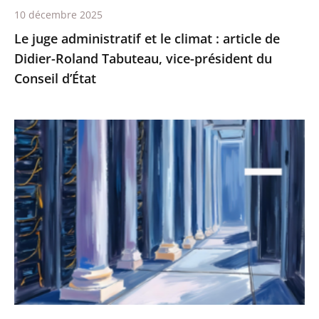
10 décembre 2025
Tabuteau,
Le juge administratif et le climat : article de
vice-
Didier-Roland Tabuteau, vice-président du
président
Conseil d’État
du
Conseil
d’État
L’intelligence
artificielle
et
le
raisonnement
du
juge
:
article
de