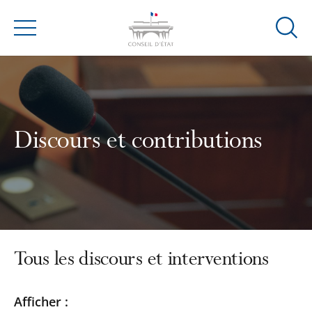
Ouvrir
Menu
la
modal
de
reche
Discours et contributions
Tous les discours et interventions
Passer
Passer
Afficher :