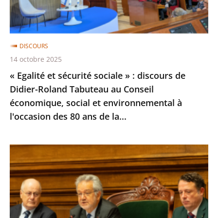
discours
de
Didier-
DISCOURS
Roland
14 octobre 2025
Tabuteau
« Egalité et sécurité sociale » : discours de
au
Didier-Roland Tabuteau au Conseil
Conseil
économique, social et environnemental à
économique,
l'occasion des 80 ans de la...
social
et
environnemental
150
à
ans
l'occasion
du
des
Conseil
80
d'Etat
ans