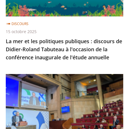
discours
de
Didier-
DISCOURS
Roland
15 octobre 2025
Tabuteau
La mer et les politiques publiques : discours de
à
Didier-Roland Tabuteau à l'occasion de la
l'occasion
conférence inaugurale de l'étude annuelle
de
la
conférence
«
inaugurale
Egalité
de
et
l'étude
sécurité
annuelle
sociale
»
: