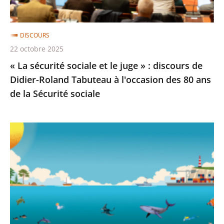
:
discours
DISCOURS
de
22 octobre 2025
Didier-
« La sécurité sociale et le juge » : discours de
Roland
Didier-Roland Tabuteau à l'occasion des 80 ans
Tabuteau
de la Sécurité sociale
à
l'occasion
des
La
80
mer
ans
et
de
les
la
politiques
Sécurité
publiques
sociale
: