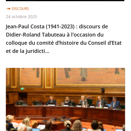
Roland
DISCOURS
Tabuteau
24 octobre 2025
à
Jean-Paul Costa (1941-2023) : discours de
l'occasion
Didier-Roland Tabuteau à l'occasion du
du
colloque du comité d’histoire du Conseil d’Etat
colloque
et de la juridicti...
du
comité
d’histoire
«
du
La
Conseil
sécurité
d’Etat
sociale
et
et
de
le
la
juge
juridicti...
»