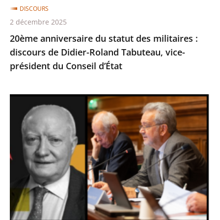
DISCOURS
Roland
2 décembre 2025
Tabuteau,
20ème anniversaire du statut des militaires :
vice-
discours de Didier-Roland Tabuteau, vice-
président
président du Conseil d’État
du
Conseil
d’État
Jean-
Paul
Costa
(1941-
2023)
:
discours
de
Didier-