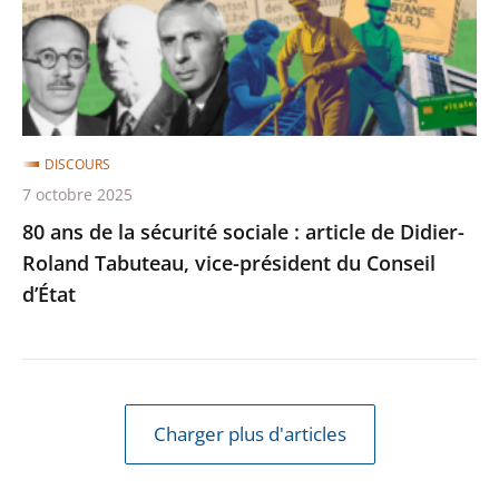
sociale
:
article
de
Didier-
DISCOURS
Roland
7 octobre 2025
Tabuteau,
80 ans de la sécurité sociale : article de Didier-
vice-
Roland Tabuteau, vice-président du Conseil
président
d’État
du
Conseil
d’État
Charger plus d'articles