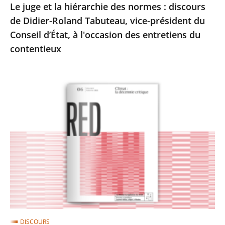
Le juge et la hiérarchie des normes : discours
Tabuteau,
de Didier-Roland Tabuteau, vice-président du
vice-
Conseil d’État, à l'occasion des entretiens du
président
contentieux
du
Conseil
d’État,
Le
à
juge
l'occasion
administratif
des
et
entretiens
le
du
climat
contentieux
:
article
de
Didier-
DISCOURS
Roland