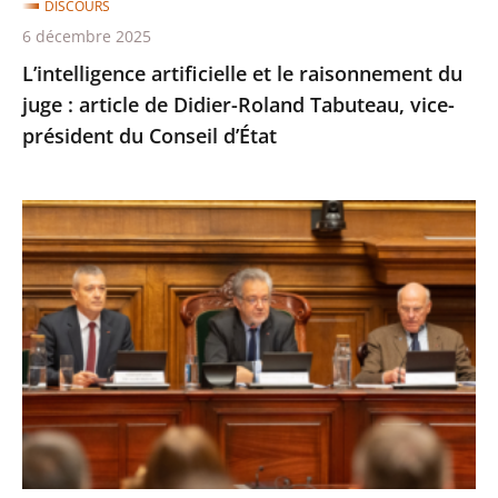
DISCOURS
Didier-
6 décembre 2025
Roland
L’intelligence artificielle et le raisonnement du
Tabuteau,
juge : article de Didier-Roland Tabuteau, vice-
vice-
président du Conseil d’État
président
du
Conseil
20ème
d’État
anniversaire
du
statut
des
militaires
:
discours
de
Didier-