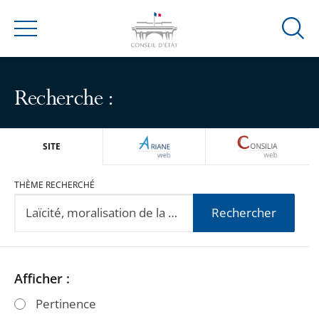
Ouvrir
Menu
la
modal
de
Recherche :
reche
ARIANEWEB
CONSILIA
SITE
THÈME RECHERCHÉ
Rechercher
Passer
Passer
Afficher :
les
les
Pertinence
filtres
filtres