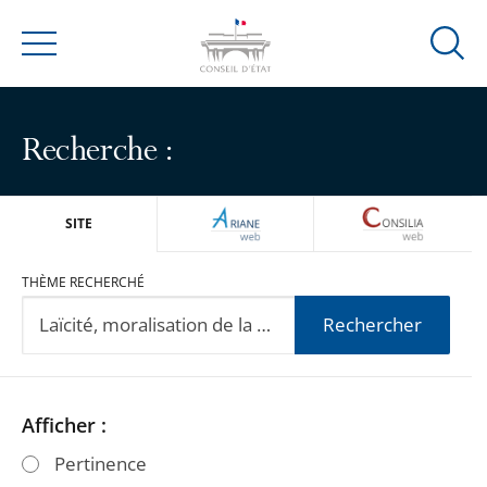
Ouvrir
Menu
la
modal
de
Recherche :
reche
ARIANEWEB
CONSILIA
SITE
THÈME RECHERCHÉ
Rechercher
Passer
Passer
Afficher :
les
les
Pertinence
filtres
filtres