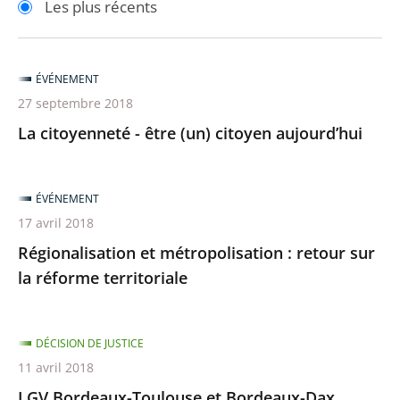
Les plus récents
pour
pour
arriver
arriver
après
avant
ÉVÉNEMENT
27 septembre 2018
La citoyenneté - être (un) citoyen aujourd’hui
ÉVÉNEMENT
17 avril 2018
Régionalisation et métropolisation : retour sur
la réforme territoriale
DÉCISION DE JUSTICE
11 avril 2018
LGV Bordeaux-Toulouse et Bordeaux-Dax