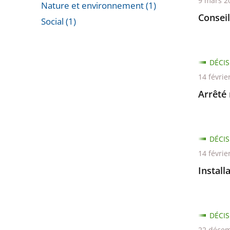
9 mars 2
Nature et environnement (1)
Consei
Social (1)
Passer
les
filtres
DÉCIS
pour
14 févrie
arriver
Arrêté 
avant
DÉCIS
14 févrie
Install
DÉCIS
22 décem