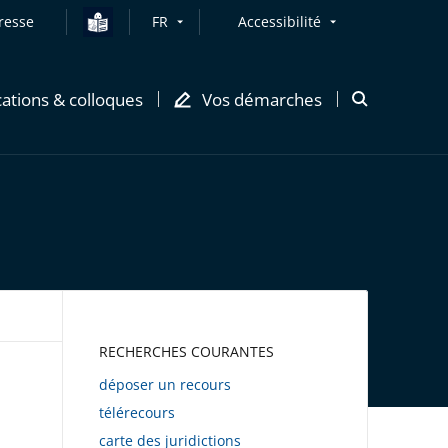
resse
FR
Accessibilité
cations & colloques
Vos démarches
Ouvrir
la
modale
de
recherche
AWEB
RECHERCHES COURANTES
déposer un recours
télérecours
carte des juridictions