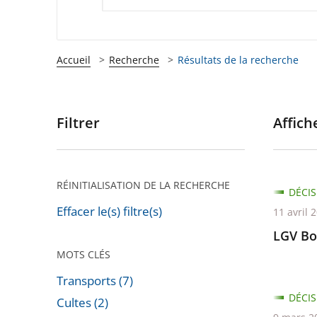
Accueil
Recherche
Résultats de la recherche
Filtrer
Affiche
Passer
les
filtres
pour
RÉINITIALISATION DE LA RECHERCHE
DÉCIS
arriver
Effacer le(s) filtre(s)
11 avril 
après
LGV Bo
MOTS CLÉS
Transports (7)
DÉCIS
Cultes (2)