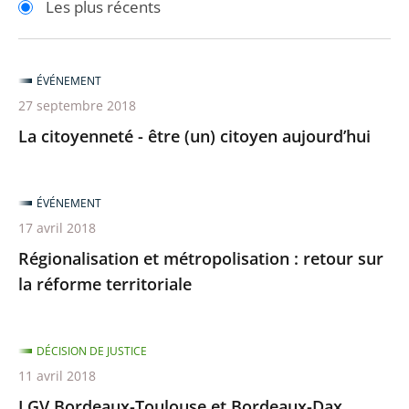
Les plus récents
pour
pour
arriver
arriver
après
avant
ÉVÉNEMENT
27 septembre 2018
La citoyenneté - être (un) citoyen aujourd’hui
ÉVÉNEMENT
17 avril 2018
Régionalisation et métropolisation : retour sur
la réforme territoriale
DÉCISION DE JUSTICE
11 avril 2018
LGV Bordeaux-Toulouse et Bordeaux-Dax