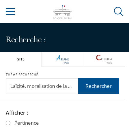
Ouvrir
Menu
la
modal
de
Recherche :
reche
ARIANEWEB
CONSILIA
SITE
THÈME RECHERCHÉ
Rechercher
Passer
Passer
Afficher :
les
les
Pertinence
filtres
filtres