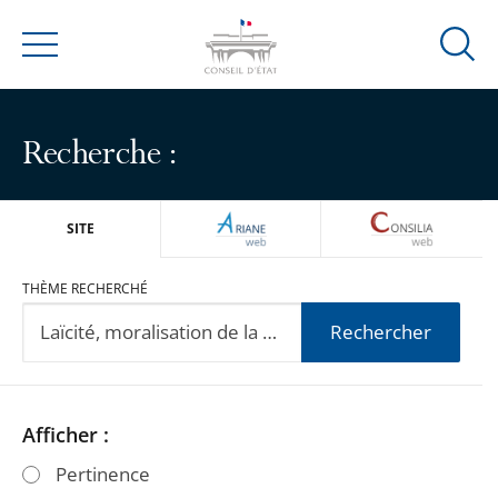
Ouvrir
Menu
la
modal
de
Recherche :
reche
ARIANEWEB
CONSILIA
SITE
THÈME RECHERCHÉ
Rechercher
Passer
Passer
Afficher :
les
les
Pertinence
filtres
filtres