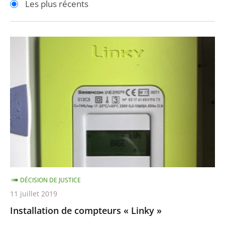
Les plus récents
pour
pour
arriver
arriver
après
avant
Installation
de
compteurs
«
Linky
»
DÉCISION DE JUSTICE
11 juillet 2019
Installation de compteurs « Linky »