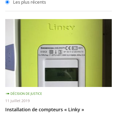
Les plus récents
pour
pour
arriver
arriver
après
avant
Installation
de
compteurs
«
Linky
»
DÉCISION DE JUSTICE
11 juillet 2019
Installation de compteurs « Linky »