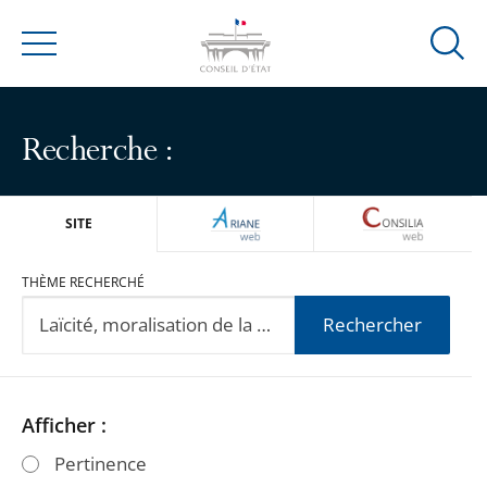
Ouvrir
Menu
la
modal
de
Recherche :
reche
ARIANEWEB
CONSILIA
SITE
THÈME RECHERCHÉ
Rechercher
Passer
Passer
Afficher :
les
les
Pertinence
filtres
filtres