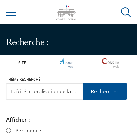
Ouvrir
Menu
la
modal
de
Recherche :
reche
ARIANEWEB
CONSILIA
SITE
THÈME RECHERCHÉ
Rechercher
Passer
Passer
Afficher :
les
les
Pertinence
filtres
filtres