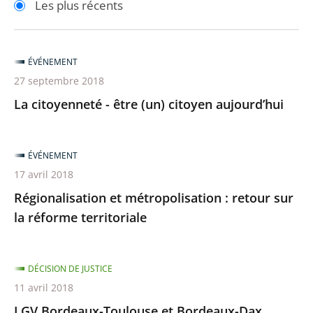
Les plus récents
pour
pour
arriver
arriver
après
avant
ÉVÉNEMENT
27 septembre 2018
La citoyenneté - être (un) citoyen aujourd’hui
ÉVÉNEMENT
17 avril 2018
Régionalisation et métropolisation : retour sur
la réforme territoriale
DÉCISION DE JUSTICE
11 avril 2018
LGV Bordeaux-Toulouse et Bordeaux-Dax