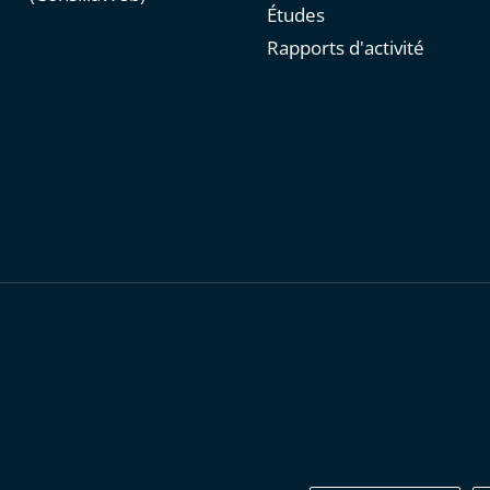
Études
Rapports d'activité
personnelles
-
Publications administratives
-
Accessibilité : parti