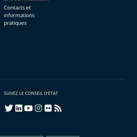
Contacts et
informations
pratiques
SUIVEZ LE CONSEIL D'ETAT
twitter
linkedIn
youtube
instagram
flickr
rss
ellement conforme