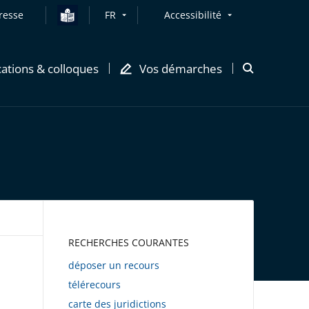
resse
FR
Accessibilité
cations & colloques
Vos démarches
Ouvrir
la
modale
de
recherche
AWEB
RECHERCHES COURANTES
déposer un recours
télérecours
carte des juridictions