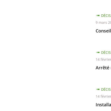
les
filtres
DÉCIS
pour
9 mars 2
arriver
avant
Consei
DÉCIS
14 févrie
Arrêté 
DÉCIS
14 févrie
Install