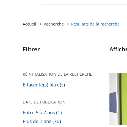
Accueil
Recherche
Résultats de la recherche
Filtrer
Affiche
Passer
les
filtres
pour
RÉINITIALISATION DE LA RECHERCHE
Installa
arriver
de
Effacer le(s) filtre(s)
après
compte
«
DATE DE PUBLICATION
Linky
Entre 5 à 7 ans (1)
»
Plus de 7 ans (70)