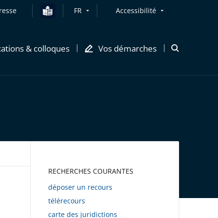
resse
FR
Accessibilité
cations & colloques
Vos démarches
Ouvrir
la
modale
de
recherche
AWEB
RECHERCHES COURANTES
déposer un recours
télérecours
carte des juridictions