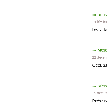
pour
arriver
avant
DÉCIS
14 févrie
Install
DÉCIS
22 décem
Occupa
DÉCIS
15 novem
Préserv