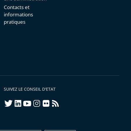
Contacts et
informations
pratiques
SUIVEZ LE CONSEIL D'ETAT
twitter
linkedIn
youtube
instagram
flickr
rss
ellement conforme