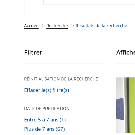
Accueil
Recherche
Résultats de la recherche
Filtrer
Affiche
Passer
les
filtres
pour
RÉINITIALISATION DE LA RECHERCHE
Installa
arriver
de
Effacer le(s) filtre(s)
après
compte
«
DATE DE PUBLICATION
Linky
Entre 5 à 7 ans (1)
»
Plus de 7 ans (67)