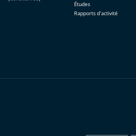
Études
Rapports d'activité
personnelles
-
Publications administratives
-
Accessibilité : parti