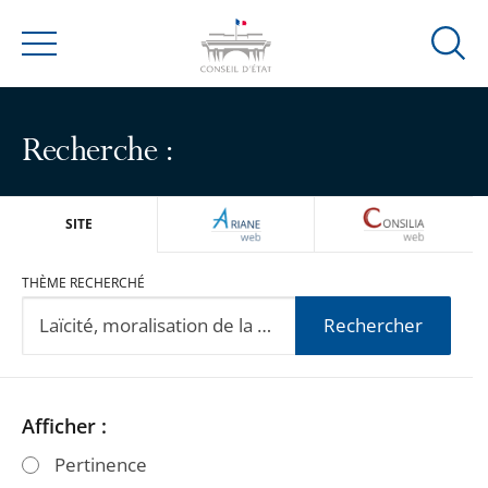
Ouvrir
Menu
la
modal
de
Recherche :
reche
ARIANEWEB
CONSILIA
SITE
THÈME RECHERCHÉ
Rechercher
Passer
Passer
Afficher :
les
les
Pertinence
filtres
filtres