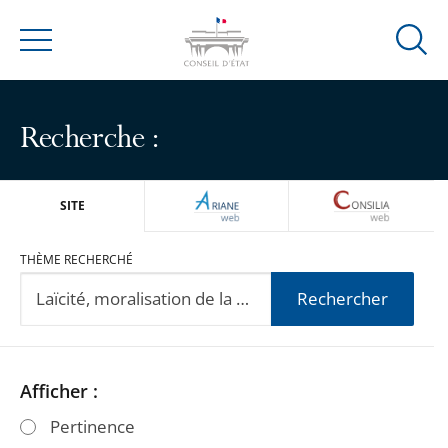
Ouvrir
Menu
la
modal
de
Recherche :
reche
ARIANEWEB
CONSILIA
SITE
THÈME RECHERCHÉ
Rechercher
Passer
Passer
Afficher :
les
les
Pertinence
filtres
filtres