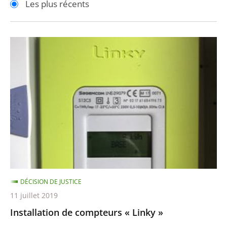
Les plus récents
pour
pour
arriver
arriver
après
avant
Installation
de
compteurs
«
Linky
»
DÉCISION DE JUSTICE
11 juillet 2019
Installation de compteurs « Linky »