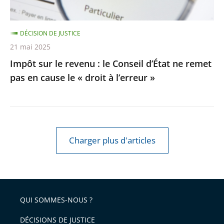
ne
remet
DÉCISION DE JUSTICE
pas
21 mai 2025
en
Impôt sur le revenu : le Conseil d’État ne remet
cause
pas en cause le « droit à l’erreur »
le
«
droit
à
l’erreur
Charger plus d'articles
»
QUI SOMMES-NOUS ?
DÉCISIONS DE JUSTICE