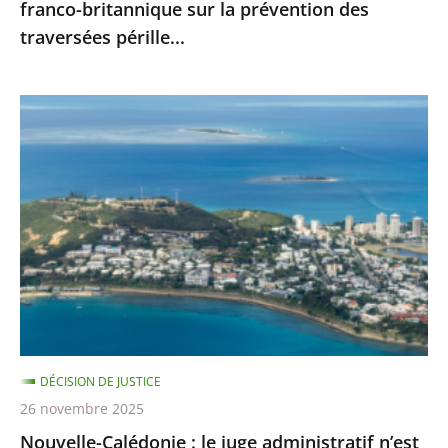
franco-britannique sur la prévention des
franco-
traversées pérille...
britannique
sur
la
Nouvelle-
prévention
Calédonie
des
:
traversées
le
pérille...
juge
administratif
n’est
pas
compétent
pour
DÉCISION DE JUSTICE
se
26 novembre 2025
prononcer
Nouvelle-Calédonie : le juge administratif n’est
sur