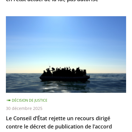
l’état
actuel
Le
de
Conseil
la
d’État
loi,
rejette
pas
un
autorisé
recours
dirigé
contre
le
décret
DÉCISION DE JUSTICE
de
30 décembre 2025
publication
Le Conseil d’État rejette un recours dirigé
de
contre le décret de publication de l’accord
l’accord