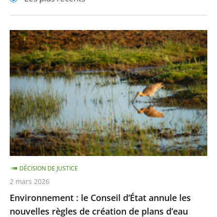
pour
pour
arriver
arriver
après
avant
Environnement
:
le
Conseil
d’État
annule
les
nouvelles
règles
de
DÉCISION DE JUSTICE
création
2 mars 2026
de
Environnement : le Conseil d’État annule les
plans
nouvelles règles de création de plans d’eau
d’eau