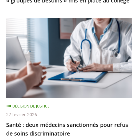
« groupes de besoins » mis en place au collège
mis
en
place
Santé
au
:
collège
deux
médecins
sanctionnés
pour
refus
de
soins
discriminatoire
DÉCISION DE JUSTICE
27 février 2026
Santé : deux médecins sanctionnés pour refus
de soins discriminatoire