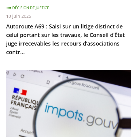
celui
DÉCISION DE JUSTICE
portant
10 juin 2025
sur
Autoroute A69 : Saisi sur un litige distinct de
les
celui portant sur les travaux, le Conseil d’État
travaux,
juge irrecevables les recours d’associations
le
contr...
Conseil
d’État
juge
Impôt
irrecevables
sur
les
le
recours
revenu
d’associations
:
contr...
le
Conseil
d’État