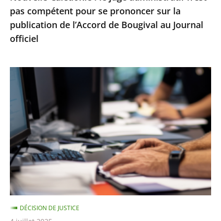
pas compétent pour se prononcer sur la
la
publication de l’Accord de Bougival au Journal
publication
officiel
de
l’Accord
de
Le
Bougival
Conseil
au
d’État
Journal
rejette
officiel
un
recours
contre
la
suspension
d’une
DÉCISION DE JUSTICE
note