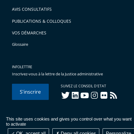
AVIS CONSULTATIFS
PUBLICATIONS & COLLOQUES
VOS DÉMARCHES
Glossaire
INFOLETTRE
Inscrivez-vous à la lettre de la Justice administrative
SUIVEZ LE CONSEIL D'ETAT
S'inscrire
twitter
linkedIn
youtube
instagram
flickr
rss
This site uses cookies and gives you control over what you want
© Conseil d'État 2026 -
Mentions légales
-
Cookies
-
Données
to activate
personnelles
-
Publications administratives
-
Accessibilité :
partiellement conforme
OK, accept all
Deny all cookies
Personalize