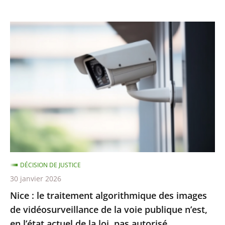
Nice
:
le
traitement
algorithmique
des
images
de
vidéosurveillance
de
DÉCISION DE JUSTICE
la
30 janvier 2026
voie
Nice : le traitement algorithmique des images
publique
de vidéosurveillance de la voie publique n’est,
n’est,
en l’état actuel de la loi, pas autorisé
en