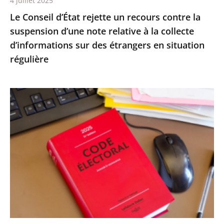
4 juillet 2025
relative
Le Conseil d’État rejette un recours contre la
à
suspension d’une note relative à la collecte
la
d’informations sur des étrangers en situation
collecte
régulière
d’informations
sur
des
Le
étrangers
Conseil
en
d’État
situation
confirme
régulière
la
démission
d’office
de
M.
Nicolas