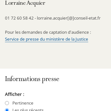
Lorraine Acquier
01 72 60 58 42 - lorraine.acquier[@]conseil-etat.fr
Pour les demandes de captation d'audience :
Service de presse du ministère de la Justice
Informations presse
Passer
Passer
Afficher :
les
les
Pertinence
filtres
filtres
Les plus récents