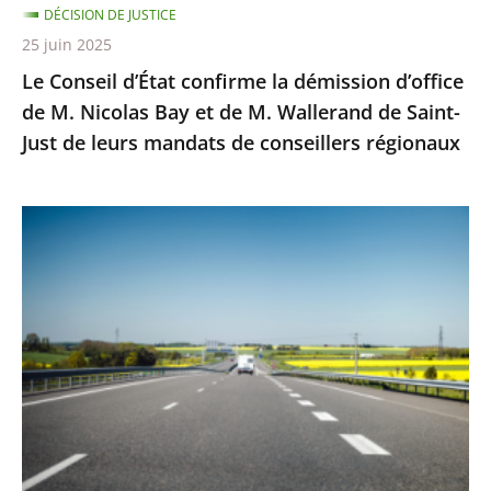
DÉCISION DE JUSTICE
Bay
25 juin 2025
et
Le Conseil d’État confirme la démission d’office
de
de M. Nicolas Bay et de M. Wallerand de Saint-
M.
Just de leurs mandats de conseillers régionaux
Wallerand
de
Saint-
Autoroute
Just
A69
de
:
leurs
Saisi
mandats
sur
de
un
conseillers
litige
régionaux
distinct
de