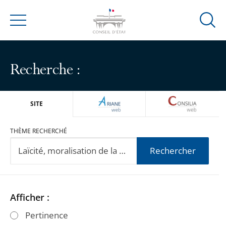
Ouvrir
Menu
la
modal
de
Recherche :
reche
ARIANEWEB
CONSILIA
SITE
THÈME RECHERCHÉ
Rechercher
Passer
Passer
Afficher :
les
les
Pertinence
filtres
filtres