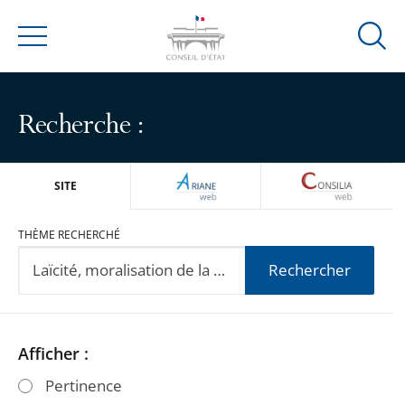
Ouvrir
Menu
la
modal
de
Recherche :
reche
ARIANEWEB
CONSILIA
SITE
THÈME RECHERCHÉ
Rechercher
Passer
Passer
Afficher :
les
les
Pertinence
filtres
filtres