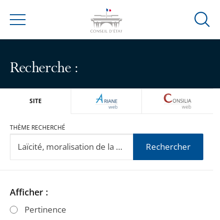
Ouvrir
Menu
la
modal
de
Recherche :
reche
ARIANEWEB
CONSILIA
SITE
THÈME RECHERCHÉ
Rechercher
Passer
Passer
Afficher :
les
les
Pertinence
filtres
filtres