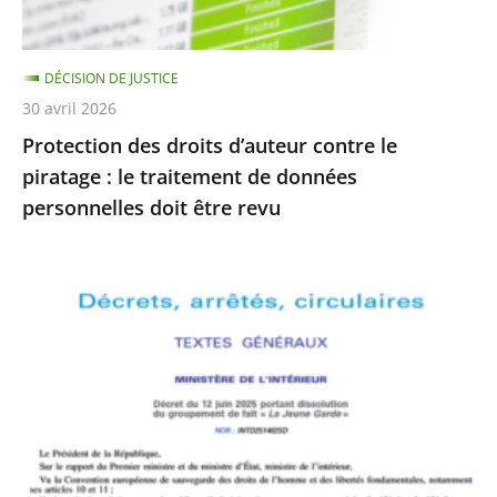
le
traitement
DÉCISION DE JUSTICE
de
30 avril 2026
données
Protection des droits d’auteur contre le
personnelles
piratage : le traitement de données
doit
personnelles doit être revu
être
revu
Le
Conseil
d’État
rejette
le
recours
formé