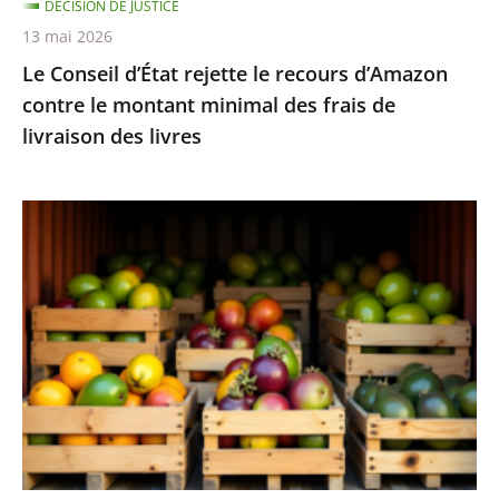
DÉCISION DE JUSTICE
minimal
13 mai 2026
des
Le Conseil d’État rejette le recours d’Amazon
frais
contre le montant minimal des frais de
de
livraison des livres
livraison
des
livres
Fruits
et
légumes
provenant
de
pays
hors
UE
et
contenant