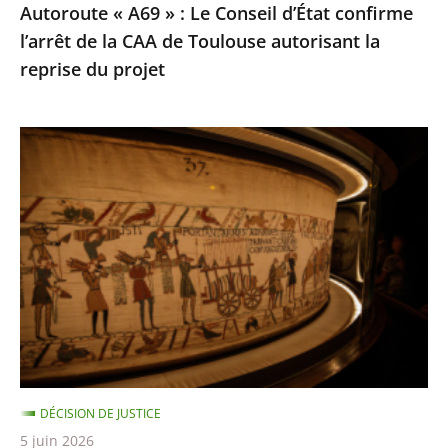
Autoroute « A69 » : Le Conseil d’État confirme
CAA
l’arrêt de la CAA de Toulouse autorisant la
de
reprise du projet
Toulouse
autorisant
la
Prêt
reprise
de
du
la
projet
Tapisserie
de
Bayeux
:
Rejet
de
la
DÉCISION DE JUSTICE
requête
5 juin 2026
dirigée