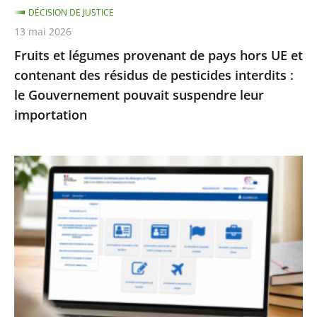
DÉCISION DE JUSTICE
des
13 mai 2026
résidus
Fruits et légumes provenant de pays hors UE et
de
contenant des résidus de pesticides interdits :
pesticides
le Gouvernement pouvait suspendre leur
interdits
importation
:
le
Gouvernement
Services
pouvait
publics
suspendre
:
leur
le
importation
Conseil
d’État
enjoint
à