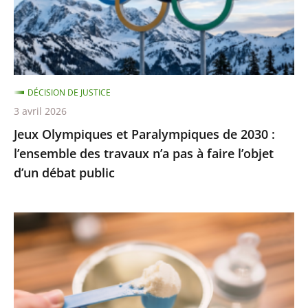
2030
:
l’ensemble
des
travaux
DÉCISION DE JUSTICE
n’a
3 avril 2026
pas
Jeux Olympiques et Paralympiques de 2030 :
à
l’ensemble des travaux n’a pas à faire l’objet
faire
d’un débat public
l’objet
d’un
débat
Laits
public
infantiles
:
des
recommandations