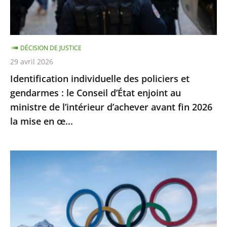
le
Conseil
d’État
DÉCISION DE JUSTICE
enjoint
29 avril 2026
au
Identification individuelle des policiers et
ministre
gendarmes : le Conseil d’État enjoint au
de
ministre de l’intérieur d’achever avant fin 2026
l’intérieur
la mise en œ...
d’achever
avant
fin
Jeux
2026
Olympiques
la
et
mise
Paralympiques
en
de
œ...