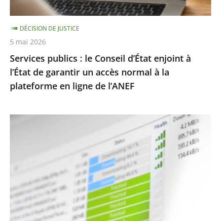
l’État
de
DÉCISION DE JUSTICE
garantir
5 mai 2026
un
Services publics : le Conseil d’État enjoint à
accès
l’État de garantir un accès normal à la
normal
plateforme en ligne de l’ANEF
à
la
plateforme
Protection
en
des
ligne
droits
de
d’auteur
l’ANEF
contre
le
piratage
: