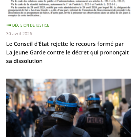
par
La
Jeune
DÉCISION DE JUSTICE
Garde
30 avril 2026
contre
Le Conseil d’État rejette le recours formé par
le
La Jeune Garde contre le décret qui prononçait
décret
sa dissolution
qui
prononçait
sa
Identification
dissolution
individuelle
des
policiers
et
gendarmes
: