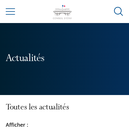
Ouvrir
Menu
la
modal
de
reche
Actualités
Toutes les actualités
Passer
Passer
Afficher :