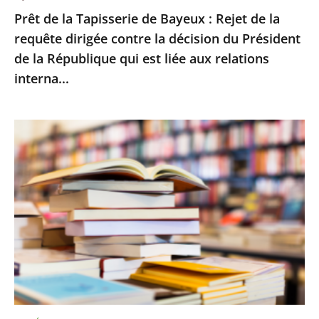
Prêt de la Tapisserie de Bayeux : Rejet de la
contre
requête dirigée contre la décision du Président
la
de la République qui est liée aux relations
décision
interna...
du
Président
de
Le
la
Conseil
République
d’État
qui
rejette
est
le
liée
recours
aux
d’Amazon
relations
contre
interna...
le
montant