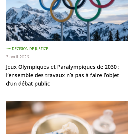
de
œ...
2030
:
l’ensemble
des
travaux
DÉCISION DE JUSTICE
n’a
3 avril 2026
pas
Jeux Olympiques et Paralympiques de 2030 :
à
l’ensemble des travaux n’a pas à faire l’objet
faire
d’un débat public
l’objet
d’un
débat
Laits
public
infantiles
:
des