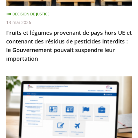
contenant
DÉCISION DE JUSTICE
des
13 mai 2026
résidus
Fruits et légumes provenant de pays hors UE et
de
contenant des résidus de pesticides interdits :
pesticides
le Gouvernement pouvait suspendre leur
interdits
importation
:
le
Gouvernement
Services
pouvait
publics
suspendre
:
leur
le
importation
Conseil
d’État
enjoint