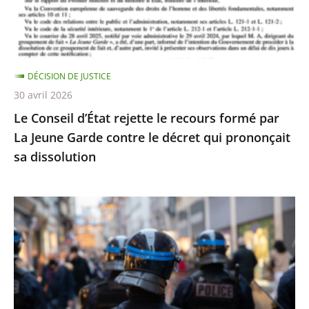
formé
par
La
Jeune
DÉCISION DE JUSTICE
Garde
30 avril 2026
contre
Le Conseil d’État rejette le recours formé par
le
La Jeune Garde contre le décret qui prononçait
décret
sa dissolution
qui
prononçait
sa
Identification
dissolution
individuelle
des
policiers
et
gendarmes