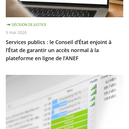
à
l’État
de
DÉCISION DE JUSTICE
garantir
5 mai 2026
un
Services publics : le Conseil d’État enjoint à
accès
l’État de garantir un accès normal à la
normal
plateforme en ligne de l’ANEF
à
la
plateforme
Protection
en
des
ligne
droits
de
d’auteur
l’ANEF
contre
le
piratage