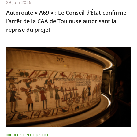
29 juin 2026
la
Autoroute « A69 » : Le Conseil d’État confirme
CAA
l’arrêt de la CAA de Toulouse autorisant la
de
reprise du projet
Toulouse
autorisant
la
Prêt
reprise
de
du
la
projet
Tapisserie
de
Bayeux
:
Rejet
de
la
DÉCISION DE JUSTICE
requête