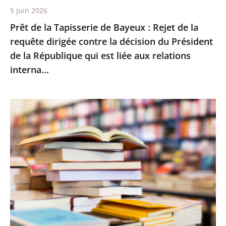
5 juin 2026
dirigée
Prêt de la Tapisserie de Bayeux : Rejet de la
contre
requête dirigée contre la décision du Président
la
de la République qui est liée aux relations
décision
interna...
du
Président
de
Le
la
Conseil
République
d’État
qui
rejette
est
le
liée
recours
aux
d’Amazon
relations
contre
interna...
le