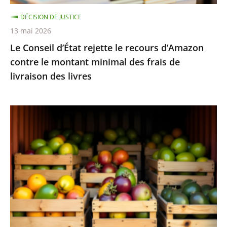
montant
DÉCISION DE JUSTICE
minimal
13 mai 2026
des
Le Conseil d’État rejette le recours d’Amazon
frais
contre le montant minimal des frais de
de
livraison des livres
livraison
des
livres
Fruits
et
légumes
provenant
de
pays
hors
UE
et