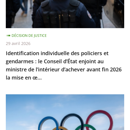
:
le
Conseil
d’État
DÉCISION DE JUSTICE
enjoint
29 avril 2026
au
Identification individuelle des policiers et
ministre
gendarmes : le Conseil d’État enjoint au
de
ministre de l’intérieur d’achever avant fin 2026
l’intérieur
la mise en œ...
d’achever
avant
fin
Jeux
2026
Olympiques
la
et
mise
Paralympiques
en