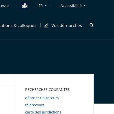
resse
FR
Accessibilité
cations & colloques
Vos démarches
Ouvrir
la
modale
de
recherche
AWEB
RECHERCHES COURANTES
déposer un recours
télérecours
carte des juridictions