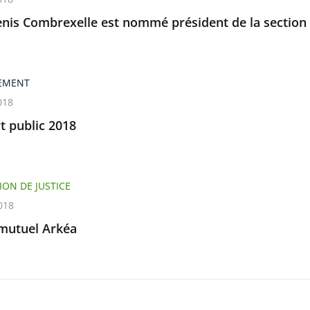
enis Combrexelle est nommé président de la section
EMENT
018
t public 2018
ION DE JUSTICE
018
 mutuel Arkéa