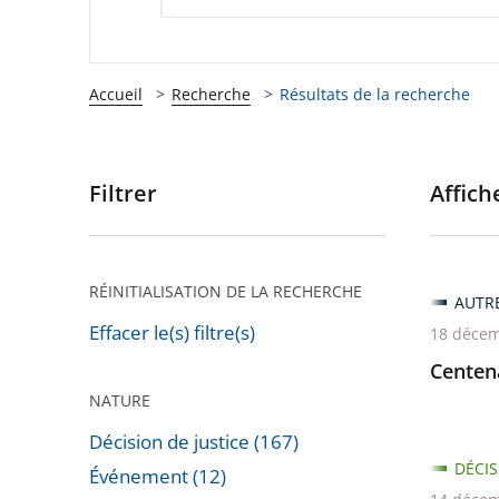
Accueil
Recherche
Résultats de la recherche
Filtrer
Affiche
Passer
les
filtres
pour
RÉINITIALISATION DE LA RECHERCHE
AUTR
arriver
Effacer le(s) filtre(s)
18 décem
après
Centena
NATURE
Décision de justice (167)
DÉCIS
Événement (12)