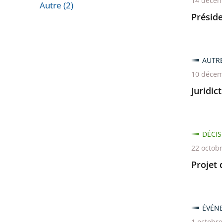
14 décem
Autre (2)
Préside
Passer
les
filtres
pour
AUTR
arriver
10 décem
avant
Juridic
DÉCIS
22 octob
Projet 
ÉVÉN
1 octobr