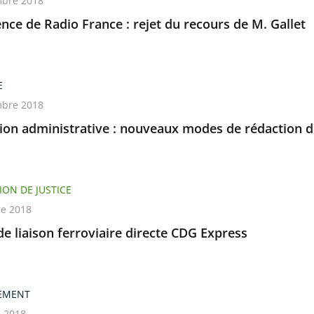
bre 2018
nce de Radio France : rejet du recours de M. Gallet
E
bre 2018
tion administrative : nouveaux modes de rédaction d
ION DE JUSTICE
re 2018
de liaison ferroviaire directe CDG Express
EMENT
e 2018