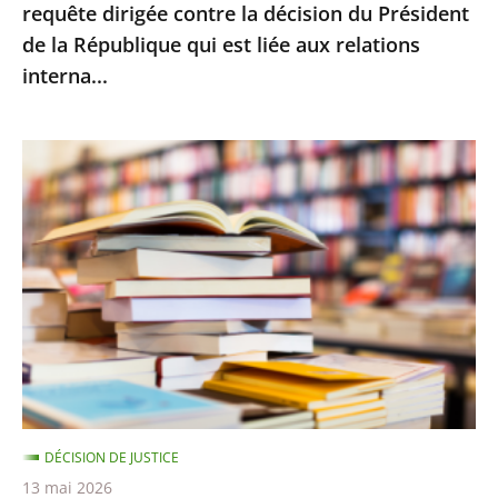
requête dirigée contre la décision du Président
la
de la République qui est liée aux relations
décision
interna...
du
Président
de
Le
la
Conseil
République
d’État
qui
rejette
est
le
liée
recours
aux
d’Amazon
relations
contre
interna...
le
montant
DÉCISION DE JUSTICE
minimal
13 mai 2026
des