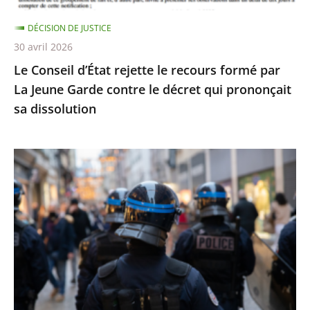
Jeune
DÉCISION DE JUSTICE
Garde
30 avril 2026
contre
Le Conseil d’État rejette le recours formé par
le
La Jeune Garde contre le décret qui prononçait
décret
sa dissolution
qui
prononçait
sa
Identification
dissolution
individuelle
des
policiers
et
gendarmes
:
le