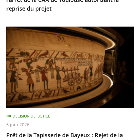
de
reprise du projet
Toulouse
autorisant
la
Prêt
reprise
de
du
la
projet
Tapisserie
de
Bayeux
:
Rejet
de
la
DÉCISION DE JUSTICE
requête
5 juin 2026
dirigée
Prêt de la Tapisserie de Bayeux : Rejet de la
contre