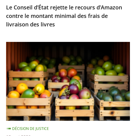
Le Conseil d’État rejette le recours d’Amazon
frais
contre le montant minimal des frais de
de
livraison des livres
livraison
des
livres
Fruits
et
légumes
provenant
de
pays
hors
UE
et
contenant
DÉCISION DE JUSTICE
des