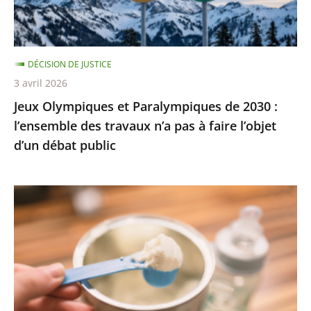
l’ensemble
des
travaux
DÉCISION DE JUSTICE
n’a
3 avril 2026
pas
Jeux Olympiques et Paralympiques de 2030 :
à
l’ensemble des travaux n’a pas à faire l’objet
faire
d’un débat public
l’objet
d’un
débat
Laits
public
infantiles
:
des
recommandations
sanitaires
adaptées