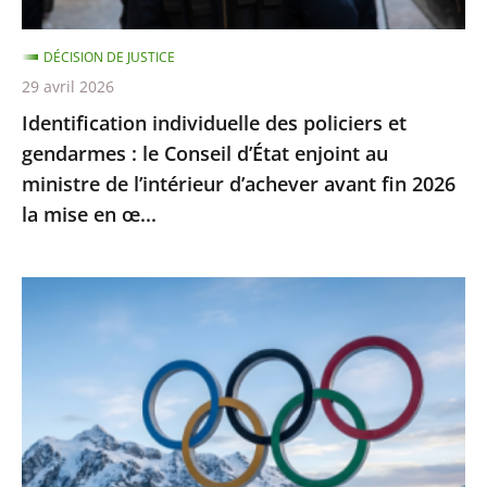
Conseil
d’État
DÉCISION DE JUSTICE
enjoint
29 avril 2026
au
Identification individuelle des policiers et
ministre
gendarmes : le Conseil d’État enjoint au
de
ministre de l’intérieur d’achever avant fin 2026
l’intérieur
la mise en œ...
d’achever
avant
fin
Jeux
2026
Olympiques
la
et
mise
Paralympiques
en
de
œ...
2030
: