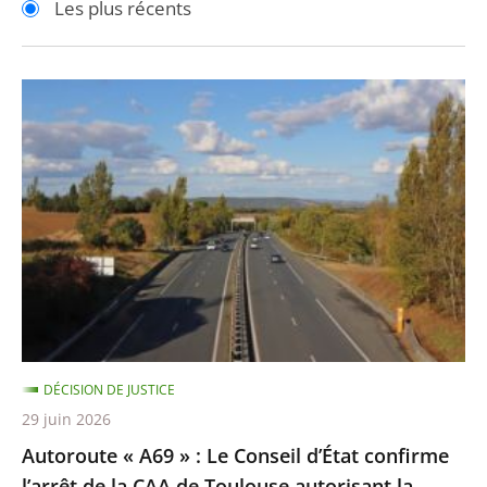
Les plus récents
pour
pour
arriver
arriver
après
avant
Autoroute
«
A69
»
:
Le
Conseil
d’État
confirme
l’arrêt
DÉCISION DE JUSTICE
de
29 juin 2026
la
Autoroute « A69 » : Le Conseil d’État confirme
CAA
l’arrêt de la CAA de Toulouse autorisant la