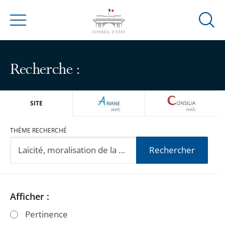
Ouvrir
Menu
la
modal
de
Recherche :
reche
ARIANEWEB
CONSILIA
SITE
THÈME RECHERCHÉ
Rechercher
Passer
Passer
Afficher :
les
les
Pertinence
filtres
filtres