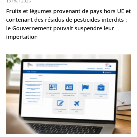
13 mai 2026
résidus
Fruits et légumes provenant de pays hors UE et
de
contenant des résidus de pesticides interdits :
pesticides
le Gouvernement pouvait suspendre leur
interdits
importation
:
le
Gouvernement
Services
pouvait
publics
suspendre
:
leur
le
importation
Conseil
d’État
enjoint
à
l’État
de