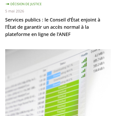
DÉCISION DE JUSTICE
garantir
5 mai 2026
un
Services publics : le Conseil d’État enjoint à
accès
l’État de garantir un accès normal à la
normal
plateforme en ligne de l’ANEF
à
la
plateforme
Protection
en
des
ligne
droits
de
d’auteur
l’ANEF
contre
le
piratage
:
le