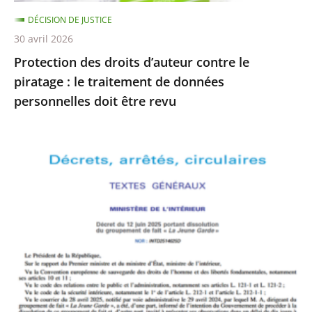
traitement
DÉCISION DE JUSTICE
de
30 avril 2026
données
Protection des droits d’auteur contre le
personnelles
piratage : le traitement de données
doit
personnelles doit être revu
être
revu
Le
Conseil
d’État
rejette
le
recours
formé
par
La