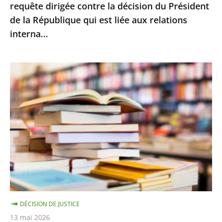
requête dirigée contre la décision du Président
la
de la République qui est liée aux relations
décision
interna...
du
Président
de
Le
la
Conseil
République
d’État
qui
rejette
est
le
liée
recours
aux
d’Amazon
relations
contre
interna...
le
montant
DÉCISION DE JUSTICE
minimal
13 mai 2026
des