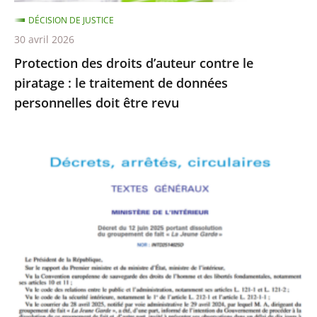
traitement
DÉCISION DE JUSTICE
de
30 avril 2026
données
Protection des droits d’auteur contre le
personnelles
piratage : le traitement de données
doit
personnelles doit être revu
être
revu
Le
Conseil
d’État
rejette
le
recours
formé
par
La