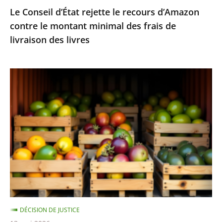
Le Conseil d’État rejette le recours d’Amazon
frais
contre le montant minimal des frais de
de
livraison des livres
livraison
des
livres
Fruits
et
légumes
provenant
de
pays
hors
UE
et
contenant
DÉCISION DE JUSTICE
des