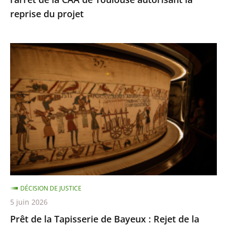
de
reprise du projet
Toulouse
autorisant
la
Prêt
reprise
de
du
la
projet
Tapisserie
de
Bayeux
:
Rejet
de
la
DÉCISION DE JUSTICE
requête
5 juin 2026
dirigée
Prêt de la Tapisserie de Bayeux : Rejet de la
contre