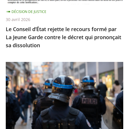
Jeune
DÉCISION DE JUSTICE
Garde
30 avril 2026
contre
Le Conseil d’État rejette le recours formé par
le
La Jeune Garde contre le décret qui prononçait
décret
sa dissolution
qui
prononçait
sa
Identification
dissolution
individuelle
des
policiers
et
gendarmes
:
le