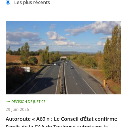
Les plus récents
pour
pour
arriver
arriver
après
avant
Autoroute
«
A69
»
:
Le
Conseil
d’État
confirme
l’arrêt
DÉCISION DE JUSTICE
de
29 juin 2026
la
Autoroute « A69 » : Le Conseil d’État confirme
CAA
l’arrêt de la CAA de Toulouse autorisant la