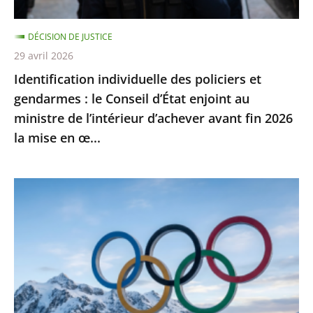
Conseil
d’État
DÉCISION DE JUSTICE
enjoint
29 avril 2026
au
Identification individuelle des policiers et
ministre
gendarmes : le Conseil d’État enjoint au
de
ministre de l’intérieur d’achever avant fin 2026
l’intérieur
la mise en œ...
d’achever
avant
fin
Jeux
2026
Olympiques
la
et
mise
Paralympiques
en
de
œ...
2030
: