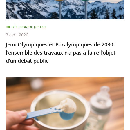
l’ensemble
des
travaux
DÉCISION DE JUSTICE
n’a
3 avril 2026
pas
Jeux Olympiques et Paralympiques de 2030 :
à
l’ensemble des travaux n’a pas à faire l’objet
faire
d’un débat public
l’objet
d’un
débat
Laits
public
infantiles
:
des
recommandations
sanitaires
adaptées