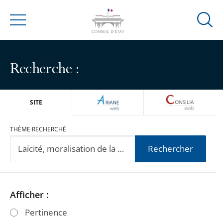
Ouvrir
Menu
la
modal
de
Recherche :
reche
ARIANEWEB
CONSILIA
SITE
THÈME RECHERCHÉ
Rechercher
Passer
Passer
Afficher :
les
les
Pertinence
filtres
filtres