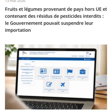
13 mai 2026
résidus
Fruits et légumes provenant de pays hors UE et
de
contenant des résidus de pesticides interdits :
pesticides
le Gouvernement pouvait suspendre leur
interdits
importation
:
le
Gouvernement
Services
pouvait
publics
suspendre
:
leur
le
importation
Conseil
d’État
enjoint
à
l’État
de