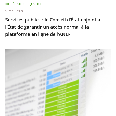
DÉCISION DE JUSTICE
garantir
5 mai 2026
un
Services publics : le Conseil d’État enjoint à
accès
l’État de garantir un accès normal à la
normal
plateforme en ligne de l’ANEF
à
la
plateforme
Protection
en
des
ligne
droits
de
d’auteur
l’ANEF
contre
le
piratage
:
le