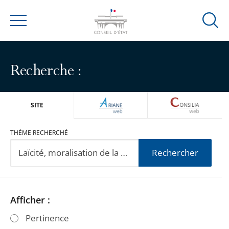
Ouvrir
Menu
la
modal
de
Recherche :
reche
ARIANEWEB
CONSILIA
SITE
THÈME RECHERCHÉ
Rechercher
Passer
Passer
Afficher :
les
les
Pertinence
filtres
filtres