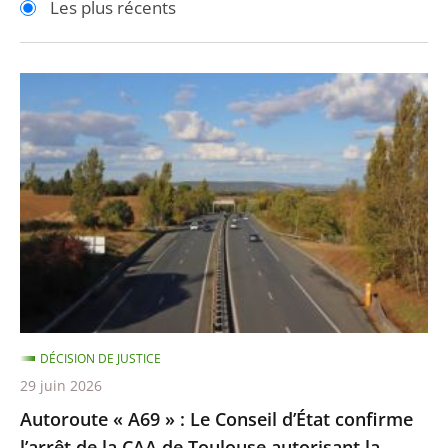
Les plus récents
pour
pour
arriver
arriver
après
avant
Autoroute
«
A69
»
:
Le
Conseil
d’État
confirme
l’arrêt
DÉCISION DE JUSTICE
de
29 juin 2026
la
Autoroute « A69 » : Le Conseil d’État confirme
CAA
l’arrêt de la CAA de Toulouse autorisant la