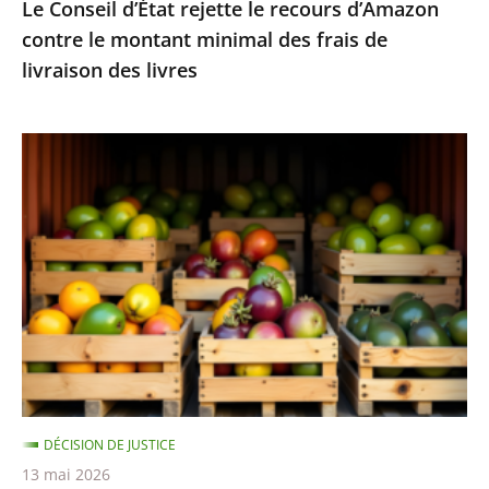
Le Conseil d’État rejette le recours d’Amazon
frais
contre le montant minimal des frais de
de
livraison des livres
livraison
des
livres
Fruits
et
légumes
provenant
de
pays
hors
UE
et
contenant
DÉCISION DE JUSTICE
des
13 mai 2026
résidus