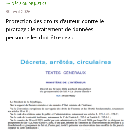
DÉCISION DE JUSTICE
de
30 avril 2026
données
Protection des droits d’auteur contre le
personnelles
piratage : le traitement de données
doit
personnelles doit être revu
être
revu
Le
Conseil
d’État
rejette
le
recours
formé
par
La