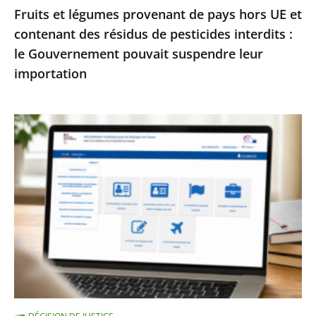
Fruits et légumes provenant de pays hors UE et
de
contenant des résidus de pesticides interdits :
pesticides
le Gouvernement pouvait suspendre leur
interdits
importation
:
le
Gouvernement
Services
pouvait
publics
suspendre
:
leur
le
importation
Conseil
d’État
enjoint
à
l’État
de