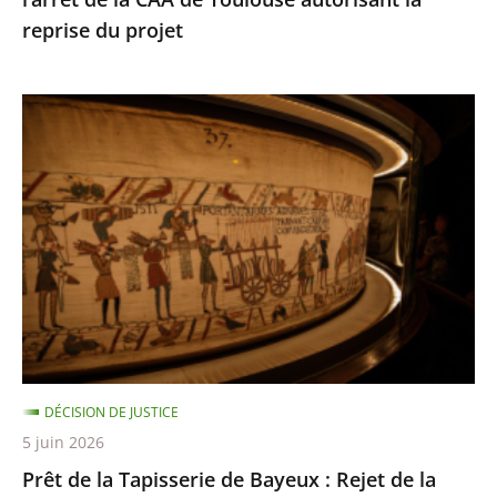
de
reprise du projet
Toulouse
autorisant
la
Prêt
reprise
de
du
la
projet
Tapisserie
de
Bayeux
:
Rejet
de
la
DÉCISION DE JUSTICE
requête
5 juin 2026
dirigée
Prêt de la Tapisserie de Bayeux : Rejet de la
contre