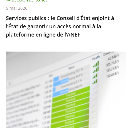
DÉCISION DE JUSTICE
garantir
5 mai 2026
un
Services publics : le Conseil d’État enjoint à
accès
l’État de garantir un accès normal à la
normal
plateforme en ligne de l’ANEF
à
la
plateforme
Protection
en
des
ligne
droits
de
d’auteur
l’ANEF
contre
le
piratage
:
le
traitement