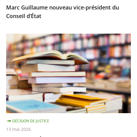
Marc Guillaume nouveau vice-président du
Conseil d’État
Le
Conseil
d’État
rejette
le
recours
d’Amazon
contre
le
montant
DÉCISION DE JUSTICE
minimal
13 mai 2026
des