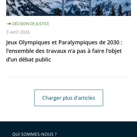
des
travaux
DÉCISION DE JUSTICE
n’a
3 avril 2026
pas
Jeux Olympiques et Paralympiques de 2030 :
à
l’ensemble des travaux n’a pas à faire l’objet
faire
d’un débat public
l’objet
d’un
débat
public
Charger plus d'articles
QUI SOMMES-NOUS ?