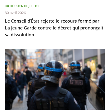
Jeune
DÉCISION DE JUSTICE
Garde
30 avril 2026
contre
Le Conseil d’État rejette le recours formé par
le
La Jeune Garde contre le décret qui prononçait
décret
sa dissolution
qui
prononçait
sa
Identification
dissolution
individuelle
des
policiers
et
gendarmes
:
le
Conseil