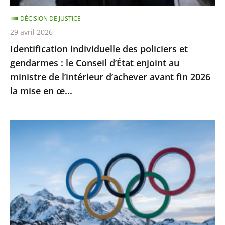
d’État
DÉCISION DE JUSTICE
enjoint
29 avril 2026
au
Identification individuelle des policiers et
ministre
gendarmes : le Conseil d’État enjoint au
de
ministre de l’intérieur d’achever avant fin 2026
l’intérieur
la mise en œ...
d’achever
avant
fin
Jeux
2026
Olympiques
la
et
mise
Paralympiques
en
de
œ...
2030
:
l’ensemble