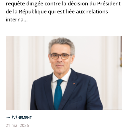
requête dirigée contre la décision du Président
la
de la République qui est liée aux relations
décision
interna...
du
Président
de
Marc
la
Guillaume
République
nouveau
qui
vice-
est
président
liée
du
aux
Conseil
relations
d’État
interna...
ÉVÉNEMENT
21 mai 2026