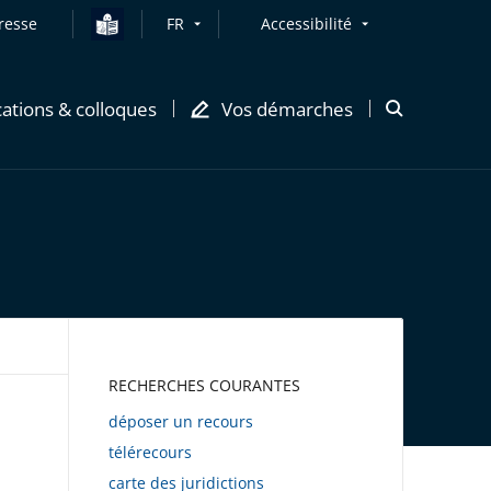
resse
FR
Accessibilité
cations & colloques
Vos démarches
Ouvrir
la
modale
de
recherche
AWEB
RECHERCHES COURANTES
déposer un recours
télérecours
carte des juridictions