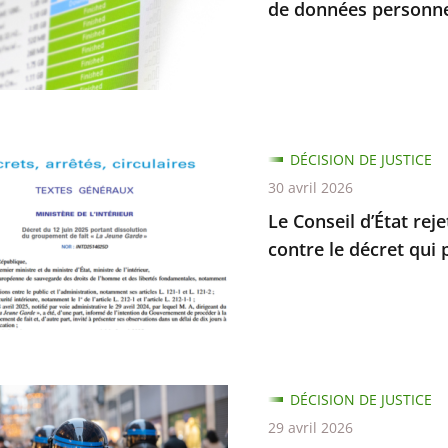
r
de données personnel
tion
e
rme
DÉCISION DE JUSTICE
ent
30 avril 2026
Le Conseil d’État rej
s
contre le décret qui 
elles
cation
DÉCISION DE JUSTICE
elle
29 avril 2026