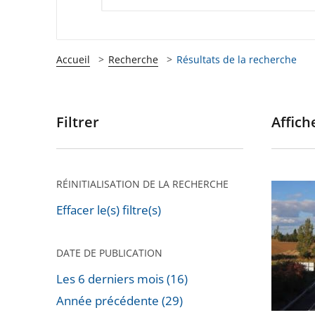
Accueil
Recherche
Résultats de la recherche
Filtrer
Affiche
Passer
les
filtres
pour
RÉINITIALISATION DE LA RECHERCHE
Autorou
arriver
«
Effacer le(s) filtre(s)
après
A69
»
DATE DE PUBLICATION
:
Les 6 derniers mois (16)
Le
Année précédente (29)
Conseil