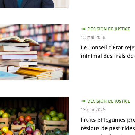
n
nt
DÉCISION DE JUSTICE
13 mai 2026
que
Le Conseil d’État re
minimal des frais de 
on
s
.
DÉCISION DE JUSTICE
t
13 mai 2026
s
Fruits et légumes pr
nt
résidus de pesticide