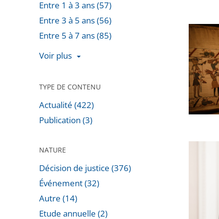
Entre 1 à 3 ans (57)
d’État
Entre 3 à 5 ans (56)
confirm
Prêt
Entre 5 à 7 ans (85)
l’arrêt
de
de
Voir plus
la
la
Tapisse
CAA
de
TYPE DE CONTENU
de
Bayeux
Toulous
Actualité (422)
:
autoris
Publication (3)
Rejet
la
de
reprise
Marc
NATURE
la
du
Guillau
requête
Décision de justice (376)
projet
nouvea
dirigée
Événement (32)
vice-
contre
Autre (14)
préside
la
Etude annuelle (2)
du