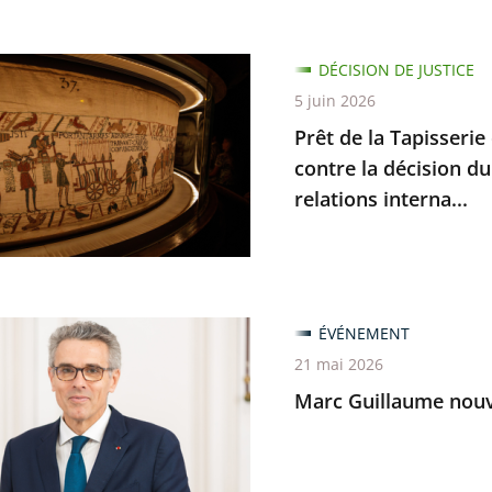
e
DÉCISION DE JUSTICE
5 juin 2026
Prêt de la Tapisserie
rie
contre la décision du
relations interna...
e
ant
ÉVÉNEMENT
me
21 mai 2026
u
Marc Guillaume nouve
nt