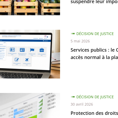
suspendre leur impo
n
s
DÉCISION DE JUSTICE
nt
5 mai 2026
Services publics : le 
accès normal à la pl
es
s
nement
ion
DÉCISION DE JUSTICE
30 avril 2026
dre
Protection des droits