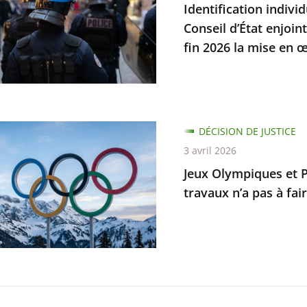
Identification indivi
s
Conseil d’État enjoin
fin 2026 la mise en œ
mes
ait
ion
DÉCISION DE JUSTICE
ques
3 avril 2026
Jeux Olympiques et P
piques
travaux n’a pas à fair
e
ur
er
ble