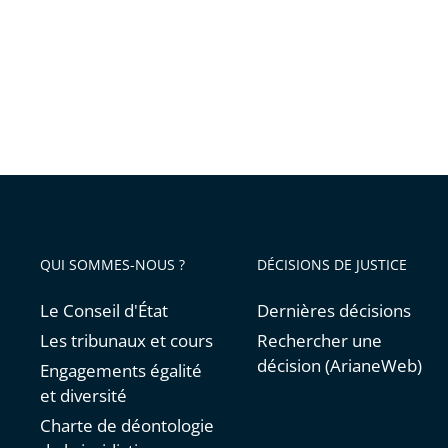
2026
n’a
la
pas
mise
à
en
faire
œ...
l’objet
d’un
débat
public
QUI SOMMES-NOUS ?
DÉCISIONS DE JUSTICE
Le Conseil d'État
Dernières décisions
Les tribunaux et cours
Rechercher une
décision (ArianeWeb)
Engagements égalité
et diversité
Charte de déontologie