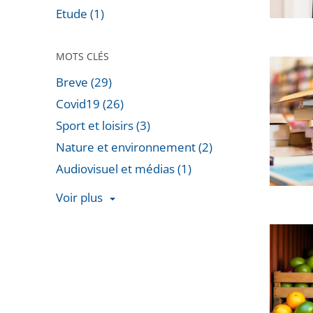
décisio
Etude (1)
Conseil
du
d’État
Préside
MOTS CLÉS
de
Le
Breve (29)
la
Conseil
Républi
Covid19 (26)
d’État
qui
rejette
Sport et loisirs (3)
est
le
Nature et environnement (2)
liée
recours
Audiovisuel et médias (1)
aux
d’Amaz
Voir plus
relation
contre
Passer
interna..
le
Fruits
les
montan
et
filtres
minimal
légume
pour
des
provena
arriver
frais
de