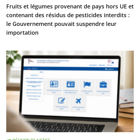
Fruits et légumes provenant de pays hors UE et
de
contenant des résidus de pesticides interdits :
pesticides
le Gouvernement pouvait suspendre leur
interdits
importation
:
le
Gouvernement
Services
pouvait
publics
suspendre
:
leur
le
importation
Conseil
d’État
enjoint
à
l’État
de