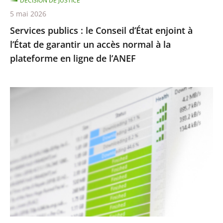
DÉCISION DE JUSTICE
garantir
5 mai 2026
un
Services publics : le Conseil d’État enjoint à
accès
l’État de garantir un accès normal à la
normal
plateforme en ligne de l’ANEF
à
la
plateforme
Protection
en
des
ligne
droits
de
d’auteur
l’ANEF
contre
le
piratage
:
le
traitement