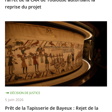
de
reprise du projet
Toulouse
autorisant
la
Prêt
reprise
de
du
la
projet
Tapisserie
de
Bayeux
:
Rejet
de
la
DÉCISION DE JUSTICE
requête
5 juin 2026
dirigée
Prêt de la Tapisserie de Bayeux : Rejet de la
contre