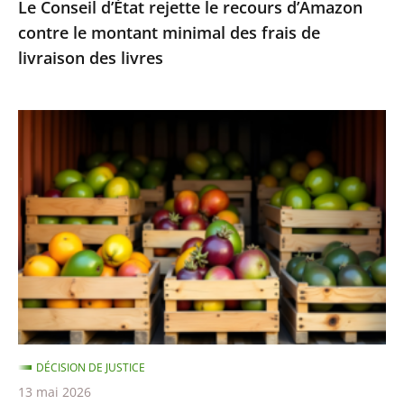
Le Conseil d’État rejette le recours d’Amazon
frais
contre le montant minimal des frais de
de
livraison des livres
livraison
des
livres
Fruits
et
légumes
provenant
de
pays
hors
UE
et
contenant
DÉCISION DE JUSTICE
des
13 mai 2026
résidus