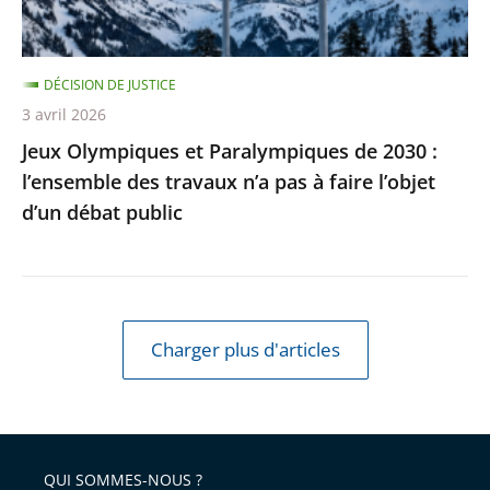
des
travaux
DÉCISION DE JUSTICE
n’a
3 avril 2026
pas
Jeux Olympiques et Paralympiques de 2030 :
à
l’ensemble des travaux n’a pas à faire l’objet
faire
d’un débat public
l’objet
d’un
débat
public
Charger plus d'articles
QUI SOMMES-NOUS ?