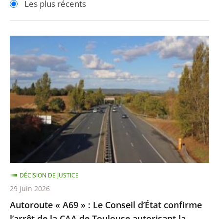
Les plus récents
pour
pour
arriver
arriver
après
avant
Autoroute
«
A69
»
:
Le
Conseil
d’État
confirme
l’arrêt
DÉCISION DE JUSTICE
de
29 juin 2026
la
Autoroute « A69 » : Le Conseil d’État confirme
CAA
l’arrêt de la CAA de Toulouse autorisant la