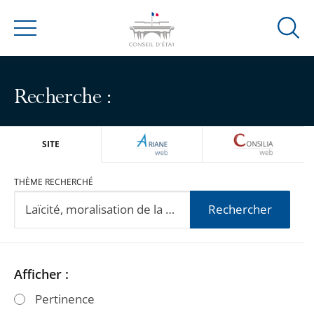
Ouvrir
Menu
la
modal
de
Recherche :
reche
ARIANEWEB
CONSILIA
SITE
THÈME RECHERCHÉ
Rechercher
Passer
Passer
Afficher :
les
les
Pertinence
filtres
filtres