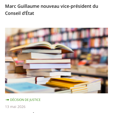
Marc Guillaume nouveau vice-président du
Conseil d’État
Le
Conseil
d’État
rejette
le
recours
d’Amazon
contre
le
montant
DÉCISION DE JUSTICE
minimal
13 mai 2026
des