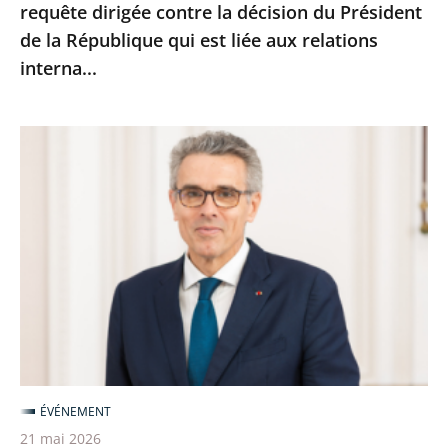
requête dirigée contre la décision du Président
la
de la République qui est liée aux relations
décision
interna...
du
Président
de
Marc
la
Guillaume
République
nouveau
qui
vice-
est
président
liée
du
aux
Conseil
relations
d’État
interna...
ÉVÉNEMENT
21 mai 2026