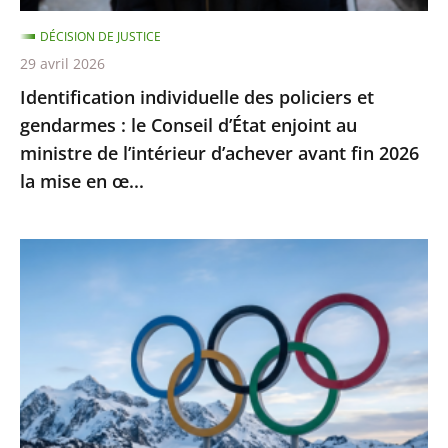
d’État
DÉCISION DE JUSTICE
enjoint
29 avril 2026
au
Identification individuelle des policiers et
ministre
gendarmes : le Conseil d’État enjoint au
de
ministre de l’intérieur d’achever avant fin 2026
l’intérieur
la mise en œ...
d’achever
avant
fin
Jeux
2026
Olympiques
la
et
mise
Paralympiques
en
de
œ...
2030
:
l’ensemble