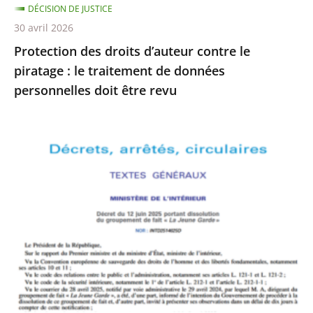
DÉCISION DE JUSTICE
de
30 avril 2026
données
Protection des droits d’auteur contre le
personnelles
piratage : le traitement de données
doit
personnelles doit être revu
être
revu
Le
Conseil
d’État
rejette
le
recours
formé
par
La