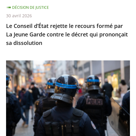
Jeune
DÉCISION DE JUSTICE
Garde
30 avril 2026
contre
Le Conseil d’État rejette le recours formé par
le
La Jeune Garde contre le décret qui prononçait
décret
sa dissolution
qui
prononçait
sa
Identification
dissolution
individuelle
des
policiers
et
gendarmes
:
le
Conseil