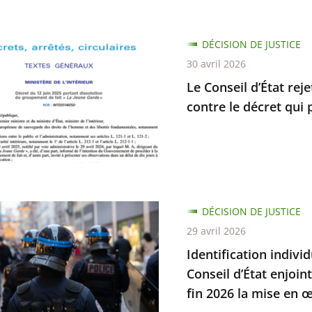
rme
DÉCISION DE JUSTICE
ent
30 avril 2026
Le Conseil d’État rej
s
contre le décret qui 
elles
cation
DÉCISION DE JUSTICE
elle
29 avril 2026
Identification indivi
s
Conseil d’État enjoin
fin 2026 la mise en œ
mes