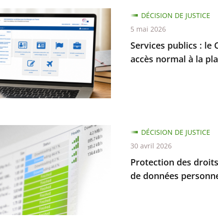
s
DÉCISION DE JUSTICE
nt
5 mai 2026
Services publics : le 
accès normal à la pl
es
s
nement
ion
DÉCISION DE JUSTICE
30 avril 2026
dre
Protection des droits
r
de données personnel
tion
e