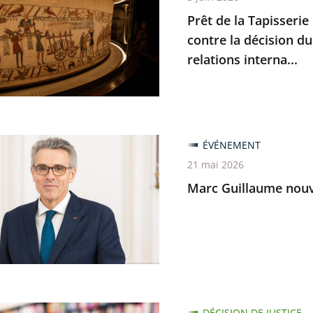
Prêt de la Tapisserie
rie
contre la décision du
relations interna...
e
ant
ÉVÉNEMENT
me
21 mai 2026
u
Marc Guillaume nouve
nt
n
nt
DÉCISION DE JUSTICE