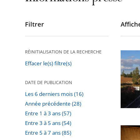
Filtrer
Affiche
Passer
les
filtres
pour
RÉINITIALISATION DE LA RECHERCHE
Autorou
arriver
«
Effacer le(s) filtre(s)
après
A69
»
DATE DE PUBLICATION
:
Les 6 derniers mois (16)
Le
Année précédente (28)
Conseil
Entre 1 à 3 ans (57)
d’État
Entre 3 à 5 ans (54)
confirm
Prêt
Entre 5 à 7 ans (85)
l’arrêt
de