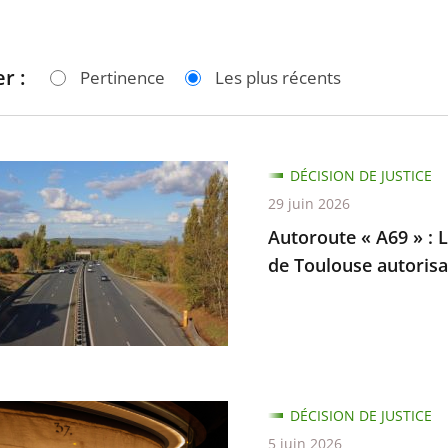
r :
Pertinence
Les plus récents
te
DÉCISION DE JUSTICE
29 juin 2026
Autoroute « A69 » : L
de Toulouse autorisan
e
DÉCISION DE JUSTICE
5 juin 2026