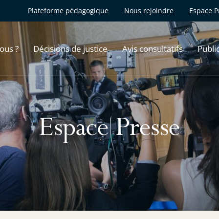
Plateforme pédagogique
Nous rejoindre
Espace P
ous ?
Décisions de justice
Avis consultatifs
Publi
Espace Presse