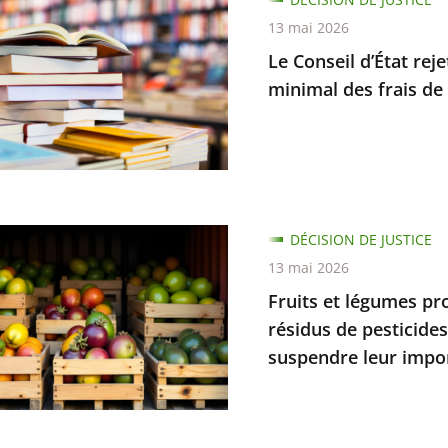
13 mai 2026
que
Le Conseil d’État re
minimal des frais de 
on
s
.
DÉCISION DE JUSTICE
t
13 mai 2026
s
Fruits et légumes pr
nt
résidus de pesticide
suspendre leur impo
n