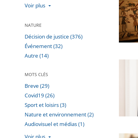
de
Voir plus
la
la
Tapisse
CAA
de
NATURE
de
Bayeux
Toulous
Décision de justice (376)
:
autoris
Événement (32)
Rejet
la
Autre (14)
de
reprise
Marc
la
du
Guillau
MOTS CLÉS
requête
projet
nouvea
dirigée
Breve (29)
vice-
contre
Covid19 (26)
préside
la
Sport et loisirs (3)
du
décisio
Nature et environnement (2)
Conseil
du
d’État
Audiovisuel et médias (1)
Préside
de
Voir plus
Le