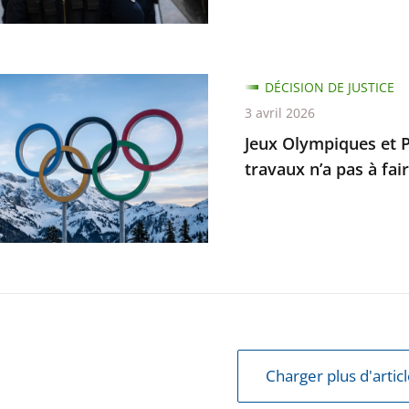
ait
ion
DÉCISION DE JUSTICE
ques
3 avril 2026
Jeux Olympiques et P
piques
travaux n’a pas à fair
e
ur
er
ble
Charger plus d'artic