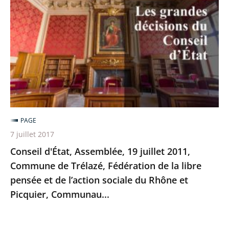
Assemblée,
19
juillet
2011,
Commune
de
Trélazé,
Fédération
de
PAGE
la
7 juillet 2017
libre
Conseil d'État, Assemblée, 19 juillet 2011,
pensée
Commune de Trélazé, Fédération de la libre
et
pensée et de l’action sociale du Rhône et
de
Picquier, Communau...
l’action
sociale