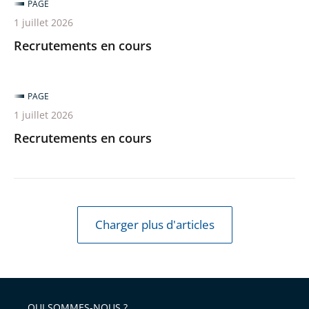
du
PAGE
Rhône
1 juillet 2026
et
Recrutements en cours
Picquier,
Communau...
PAGE
1 juillet 2026
Recrutements en cours
Charger plus d'articles
QUI SOMMES-NOUS ?