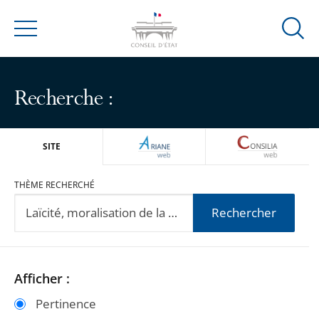
Ouvrir
Menu
la
modal
de
Recherche :
reche
ARIANEWEB
CONSILIA
SITE
THÈME RECHERCHÉ
Rechercher
Passer
Passer
Afficher :
les
les
Pertinence
filtres
filtres