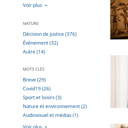
de
Voir plus
la
la
Tapisse
CAA
de
NATURE
de
Bayeux
Toulous
Décision de justice (376)
:
autoris
Événement (32)
Rejet
la
Autre (14)
de
reprise
Marc
la
du
Guillau
MOTS CLÉS
requête
projet
nouvea
dirigée
Breve (29)
vice-
contre
Covid19 (26)
préside
la
Sport et loisirs (3)
du
décisio
Nature et environnement (2)
Conseil
du
d’État
Audiovisuel et médias (1)
Préside
de
Voir plus
Le