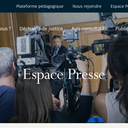
Plateforme pédagogique
Nous rejoindre
Espace P
ous ?
Décisions de justice
Avis consultatifs
Publi
Espace Presse