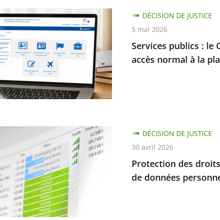
s
DÉCISION DE JUSTICE
nt
5 mai 2026
Services publics : le 
accès normal à la pl
es
s
nement
ion
DÉCISION DE JUSTICE
30 avril 2026
dre
Protection des droits
r
de données personnel
tion
e