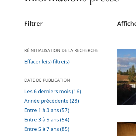
Filtrer
Affiche
Passer
les
filtres
pour
RÉINITIALISATION DE LA RECHERCHE
Autorou
arriver
«
Effacer le(s) filtre(s)
après
A69
»
DATE DE PUBLICATION
:
Les 6 derniers mois (16)
Le
Année précédente (28)
Conseil
Entre 1 à 3 ans (57)
d’État
Entre 3 à 5 ans (54)
confirm
Prêt
Entre 5 à 7 ans (85)
l’arrêt
de