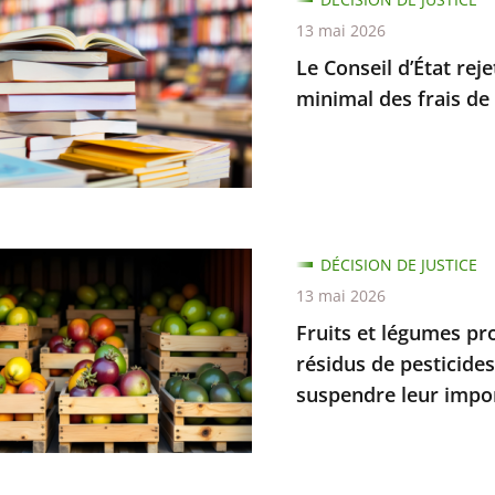
13 mai 2026
que
Le Conseil d’État re
minimal des frais de 
on
s
.
DÉCISION DE JUSTICE
t
13 mai 2026
s
Fruits et légumes pr
nt
résidus de pesticide
suspendre leur impo
n