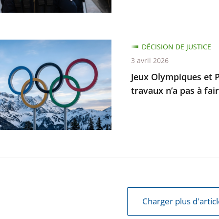
ait
ion
DÉCISION DE JUSTICE
ques
3 avril 2026
Jeux Olympiques et P
piques
travaux n’a pas à fair
e
ur
er
ble
Charger plus d'artic