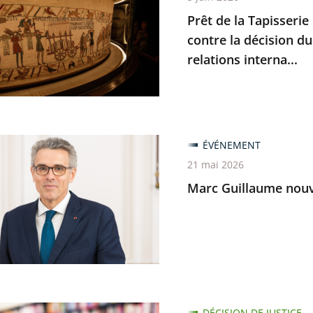
Prêt de la Tapisserie
rie
contre la décision du
relations interna...
e
ant
ÉVÉNEMENT
me
21 mai 2026
u
Marc Guillaume nouve
nt
n
nt
DÉCISION DE JUSTICE