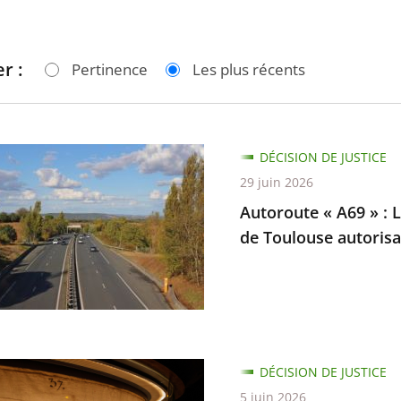
r :
Pertinence
Les plus récents
te
DÉCISION DE JUSTICE
29 juin 2026
Autoroute « A69 » : L
de Toulouse autorisan
e
DÉCISION DE JUSTICE
5 juin 2026