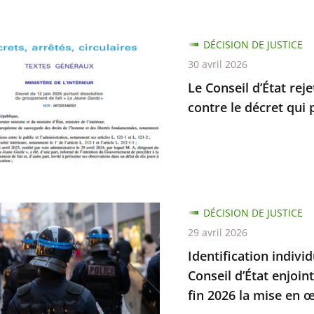
rme
DÉCISION DE JUSTICE
ent
30 avril 2026
Le Conseil d’État rej
s
contre le décret qui 
elles
cation
DÉCISION DE JUSTICE
elle
29 avril 2026
Identification indivi
s
Conseil d’État enjoin
fin 2026 la mise en œ
mes