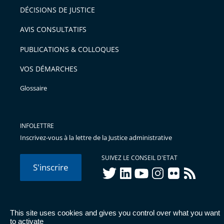
DÉCISIONS DE JUSTICE
AVIS CONSULTATIFS
PUBLICATIONS & COLLOQUES
VOS DÉMARCHES
Glossaire
INFOLETTRE
Inscrivez-vous à la lettre de la Justice administrative
SUIVEZ LE CONSEIL D'ETAT
S'inscrire
twitter
linkedIn
youtube
instagram
flickr
rss
This site uses cookies and gives you control over what you want
© Conseil d'État 2026 -
Mentions légales
-
Cookies
-
Données
to activate