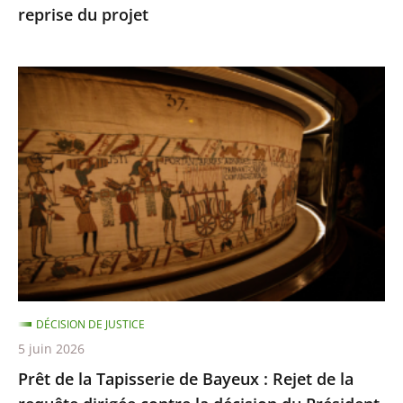
reprise du projet
Toulouse
autorisant
la
Prêt
reprise
de
du
la
projet
Tapisserie
de
Bayeux
:
Rejet
de
la
DÉCISION DE JUSTICE
requête
5 juin 2026
dirigée
Prêt de la Tapisserie de Bayeux : Rejet de la
contre