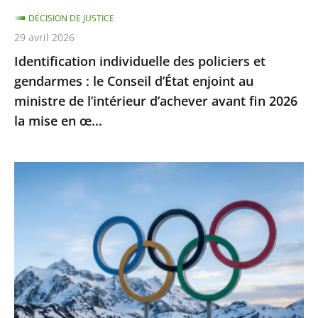
d’État
DÉCISION DE JUSTICE
enjoint
29 avril 2026
au
Identification individuelle des policiers et
ministre
gendarmes : le Conseil d’État enjoint au
de
ministre de l’intérieur d’achever avant fin 2026
l’intérieur
la mise en œ...
d’achever
avant
fin
Jeux
2026
Olympiques
la
et
mise
Paralympiques
en
de
œ...
2030
:
l’ensemble