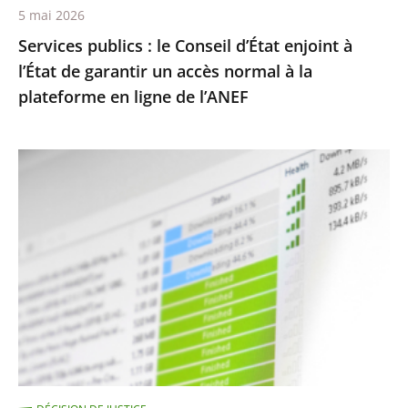
5 mai 2026
un
Services publics : le Conseil d’État enjoint à
accès
l’État de garantir un accès normal à la
normal
plateforme en ligne de l’ANEF
à
la
plateforme
Protection
en
des
ligne
droits
de
d’auteur
l’ANEF
contre
le
piratage
:
le
traitement