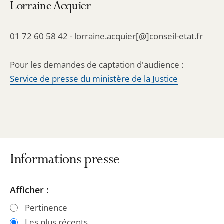
Lorraine Acquier
01 72 60 58 42 - lorraine.acquier[@]conseil-etat.fr
Pour les demandes de captation d'audience :
Service de presse du ministère de la Justice
Informations presse
Passer
Passer
Afficher :
les
les
Pertinence
filtres
filtres
Les plus récents