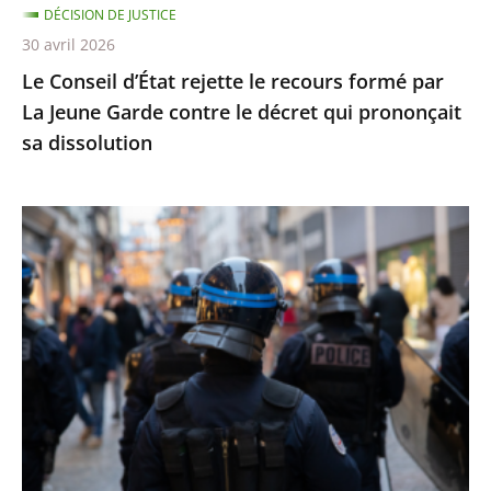
DÉCISION DE JUSTICE
Garde
30 avril 2026
contre
Le Conseil d’État rejette le recours formé par
le
La Jeune Garde contre le décret qui prononçait
décret
sa dissolution
qui
prononçait
sa
Identification
dissolution
individuelle
des
policiers
et
gendarmes
:
le
Conseil