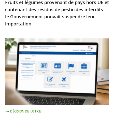
Fruits et légumes provenant de pays hors UE et
de
contenant des résidus de pesticides interdits :
pesticides
le Gouvernement pouvait suspendre leur
interdits
importation
:
le
Gouvernement
Services
pouvait
publics
suspendre
:
leur
le
importation
Conseil
d’État
enjoint
à
l’État
de
DÉCISION DE JUSTICE
garantir