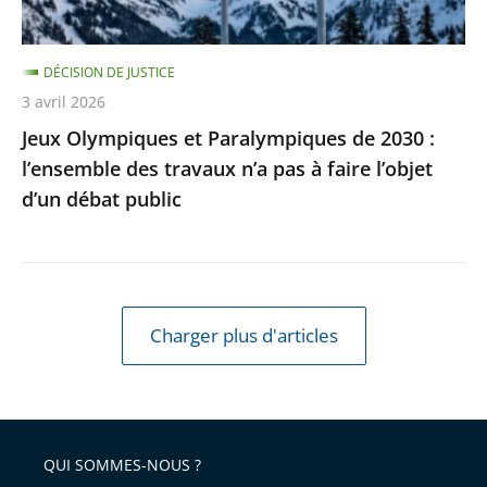
des
travaux
DÉCISION DE JUSTICE
n’a
3 avril 2026
pas
Jeux Olympiques et Paralympiques de 2030 :
à
l’ensemble des travaux n’a pas à faire l’objet
faire
d’un débat public
l’objet
d’un
débat
public
Charger plus d'articles
QUI SOMMES-NOUS ?