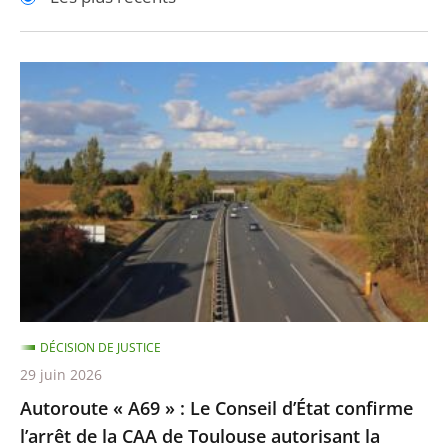
pour
pour
arriver
arriver
après
avant
Autoroute
«
A69
»
:
Le
Conseil
d’État
confirme
l’arrêt
DÉCISION DE JUSTICE
de
29 juin 2026
la
Autoroute « A69 » : Le Conseil d’État confirme
CAA
l’arrêt de la CAA de Toulouse autorisant la
de