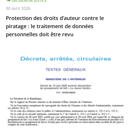
DÉCISION DE JUSTICE
de
30 avril 2026
données
Protection des droits d’auteur contre le
personnelles
piratage : le traitement de données
doit
personnelles doit être revu
être
revu
Le
Conseil
d’État
rejette
le
recours
formé
par
La
Jeune