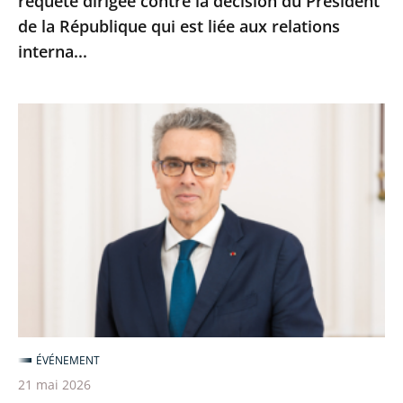
requête dirigée contre la décision du Président
la
de la République qui est liée aux relations
décision
interna...
du
Président
de
Marc
la
Guillaume
République
nouveau
qui
vice-
est
président
liée
du
aux
Conseil
relations
d’État
interna...
ÉVÉNEMENT
21 mai 2026