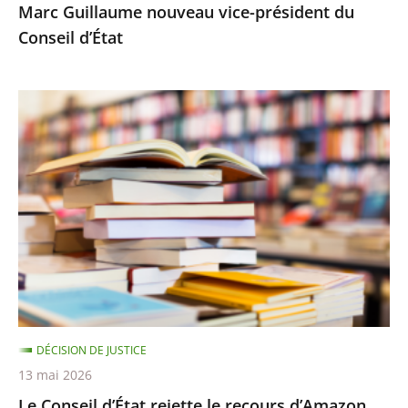
Marc Guillaume nouveau vice-président du
Conseil d’État
Le
Conseil
d’État
rejette
le
recours
d’Amazon
contre
le
montant
DÉCISION DE JUSTICE
minimal
13 mai 2026
des
Le Conseil d’État rejette le recours d’Amazon
frais